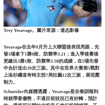
Trey Yesavage。圖片來源：達志影像
Yesavage在去年9月升上大聯盟後表現亮眼，先
發3場拿下1勝0敗、防禦率3.21；進入季後賽後
更繳出3勝1敗、防禦率3.58的成績，在5場先發
中合計送出39次三振。其中在世界大賽第5戰對
上洛杉磯道奇時主投7局狂飆12次三振，展現壓
制力。
Schneider向媒體透露，Yesavage是在春訓報到
時就帶著傷勢，不過目前狀況已有好轉，預計