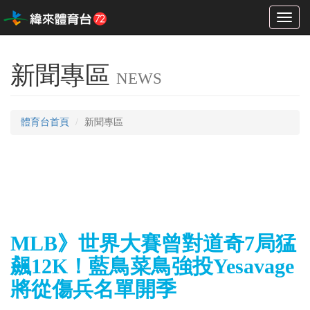
Toggl
naviga
新聞專區
NEWS
體育台首頁
新聞專區
MLB》世界大賽曾對道奇7局猛
飆12K！藍鳥菜鳥強投Yesavage
將從傷兵名單開季