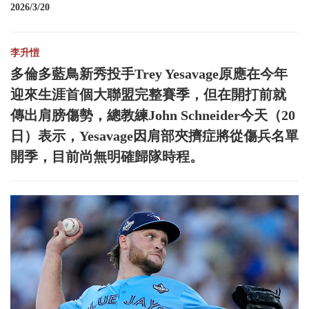
2026/3/20
李升愷
多倫多藍鳥新秀投手Trey Yesavage原應在今年
迎來生涯首個大聯盟完整賽季，但在開打前就
傳出肩膀傷勢，總教練John Schneider今天（20
日）表示，Yesavage因肩部夾擠症將從傷兵名單
開季，目前尚無明確歸隊時程。