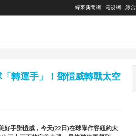
緯來新聞網
電視網
綜合
隊「轉運手」！鄧愷威轉戰太空
好手鄧愷威，今天(22日)在球隊作客紐約大