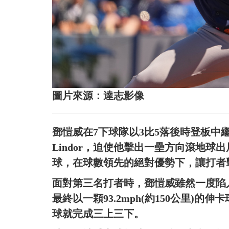
圖片來源：達志影像
鄧愷威在7下球隊以3比5落後時登板中繼，
Lindor，迫使他擊出一壘方向滾地
球，在球數領先的絕對優勢下，讓打者
面對第三名打者時，鄧愷威雖然一度陷
最終以一顆93.2mph(約150公里)
球就完成三上三下。