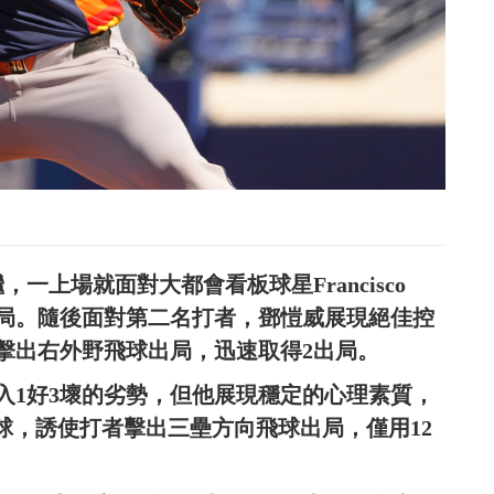
一上場就面對大都會看板球星Francisco
球出局。隨後面對第二名打者，鄧愷威展現絕佳控
擊出右外野飛球出局，迅速取得2出局。
入1好3壞的劣勢，但他展現穩定的心理素質，
的伸卡球，誘使打者擊出三壘方向飛球出局，僅用12