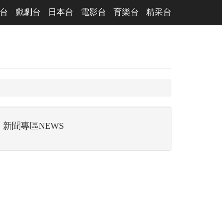
台
戲劇台
日本台
電影台
育樂台
精采台
新聞專區NEWS