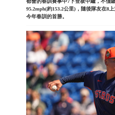
都會的春訓賽事中7下登板中繼，不僅
95.2mph(約153.2公里)，隨後隊
今年春訓的首勝。