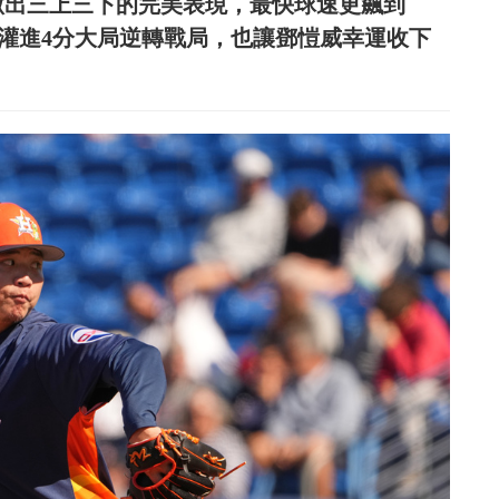
繳出三上三下的完美表現，最快球速更飆到
友在8上灌進4分大局逆轉戰局，也讓鄧愷威幸運收下