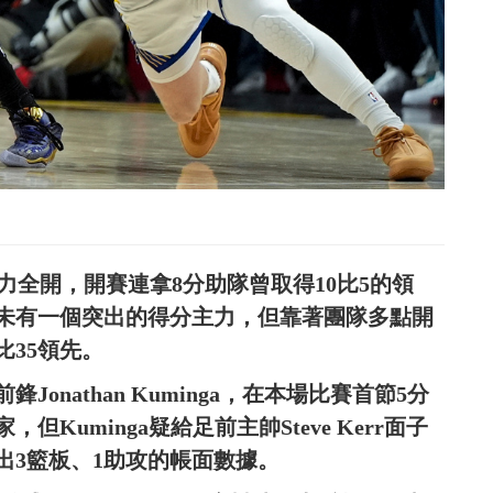
ls火力全開，開賽連拿8分助隊曾取得10比5的領
雖未有一個突出的得分主力，但靠著團隊多點開
比35領先。
nathan Kuminga，在本場比賽首節5分
Kuminga疑給足前主帥Steve Kerr面子
出3籃板、1助攻的帳面數據。