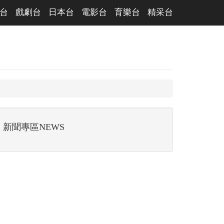
台
戲劇台
日本台
電影台
育樂台
精采台
新聞專區NEWS