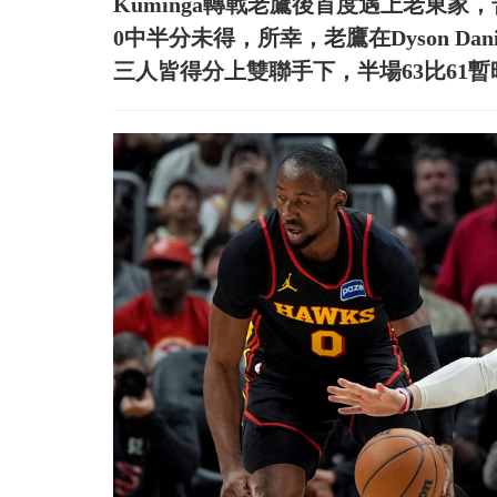
Kuminga轉戰老鷹後首度遇上老東家，苦
0中半分未得，所幸，老鷹在Dyson Daniels、Z
三人皆得分上雙聯手下，半場63比61