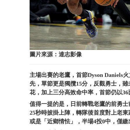
圖片來源：達志影像
主場出賽的老鷹，首節Dyson Danie
先，單節更是獨攬15分，反觀勇士，
花，加上三分高效命中率，首節仍以36
值得一提的是，日前轉戰老鷹的前勇士前鋒Jo
25秒時披掛上陣，轉隊後首度對上老東家，但
或是「近鄉情怯」，半場4投0中，僅繳