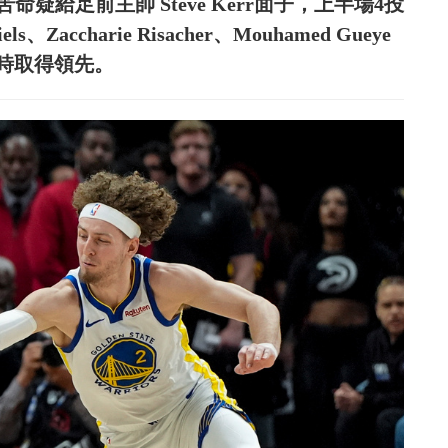
命疑給足前主帥 Steve Kerr面子，上半場4投
accharie Risacher、Mouhamed Gueye
暫時取得領先。