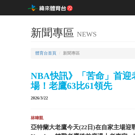
新聞專區
NEWS
體育台首頁
新聞專區
NBA快訊》「苦命」首
場！老鷹63比61領先
2026/3/22
林暐凱
亞特蘭大老鷹今天(22日)在自家主場迎戰