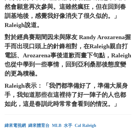
然會願意再次參與。這雖然瘋狂，但在回到春
訓基地後，感覺我好像消失了很久似的。」
Raleigh說道。
對於經典賽期間因未與隊友 Randy Arozarena握
手而出現口頭上的針鋒相對，在Raleigh親自打
電話、Arozarena事後道歉而畫下句點，Raleigh
也從中學到一些事情，回到亞利桑那後態度變
的更為積極。
Raleigh表示：「我們都準備好了，準備大展身
手，我知道那些在這裡待了好一陣子的人也都
如此，這是春訓此時常常會看到的情況。」
緯來電視網
緯來體育台
MLB
水手
Cal Raleigh