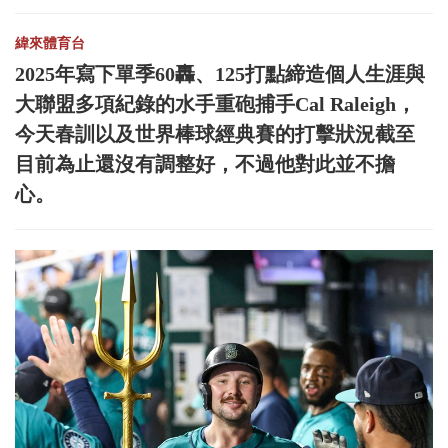
緯來體育台
2025年寫下單季60轟、125打點締造個人生涯與
大聯盟多項紀錄的水手重砲捕手Cal Raleigh，
今天春訓以及世界棒球經典賽的打擊狀況截至
目前為止還沒有調整好，不過他對此並不擔
心。