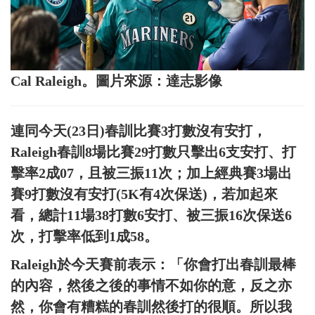
Cal Raleigh。圖片來源：達志影像
連同今天(23日)春訓比賽3打數沒有安打，
Raleigh春訓8場比賽29打數只擊出6支安打、打
擊率2成07，且被三振11次；加上經典賽3場出
賽9打數沒有安打(5K有4次保送)，若加起來
看，總計11場38打數6安打、被三振16次保送6
次，打擊率低到1成58。
Raleigh於今天賽前表示：「你會打出春訓最棒
的內容，然後之後的事情不如你的意，反之亦
然，你會有糟糕的春訓然後打的很順。所以我