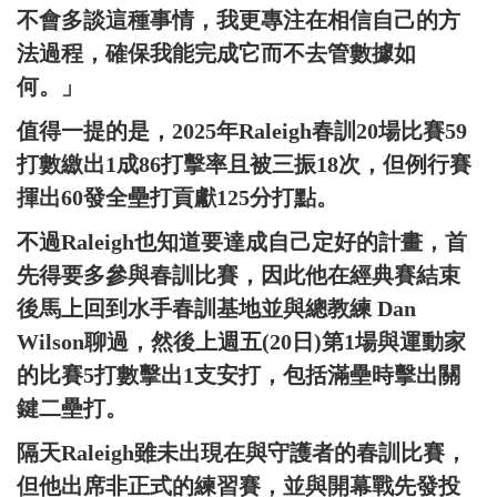
不會多談這種事情，我更專注在相信自己的方
法過程，確保我能完成它而不去管數據如
何。」
值得一提的是，2025年Raleigh春訓20場比賽59
打數繳出1成86打擊率且被三振18次，但例行賽
揮出60發全壘打貢獻125分打點。
不過Raleigh也知道要達成自己定好的計畫，首
先得要多參與春訓比賽，因此他在經典賽結束
後馬上回到水手春訓基地並與總教練 Dan
Wilson聊過，然後上週五(20日)第1場與運動家
的比賽5打數擊出1支安打，包括滿壘時擊出關
鍵二壘打。
隔天Raleigh雖未出現在與守護者的春訓比賽，
但他出席非正式的練習賽，並與開幕戰先發投