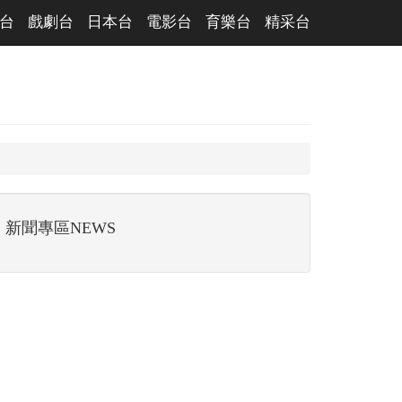
台
戲劇台
日本台
電影台
育樂台
精采台
新聞專區NEWS