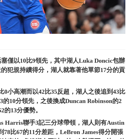
以10比9領先，其中湖人Luka Doncic包辦
製造的犯規持續得分，湖人就靠著他單節17分的貢
比0小高潮而以42比35反超，湖人之後追到43比
3的10分領先，之後換成Duncan Robinson的2
52的13分優勢。
as Harris聯手3記三分球帶領，湖人則有Austin
到78比67的11分差距，LeBron James得分開張