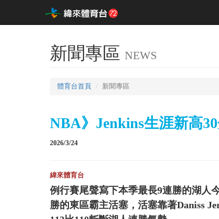
新聞專區
NEWS
體育台首頁
新聞專區
NBA》Jenkins生涯新
2026/3/24
緯來體育台
例行賽尾聲寫下本季最長9連勝的湖人今天
勝的東區霸主活塞，活塞靠著Daniss J