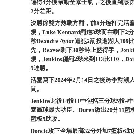
連得4分後帶動全隊士氣，之後直到該節結
2分差距。
決勝節雙方熱戰方酣，前8分鐘打完活塞依
規，Luke Kennard罰進3球而在剩下
秒Deandre Ayton遭犯2罰投進湖人10
先，Reaves剩下30秒時上籃得手，Je
規，Jenkins穩罰2球來到113比110
9連勝。
活塞寫下2024年2月14日之後跨季對湖人
間。
Jenkins此役18投11中包括三分球5
塞贏球最大功臣。Duren繳出20分11籃板雙
籃板5助攻。
Doncic攻下全場最高32分外加7籃板6