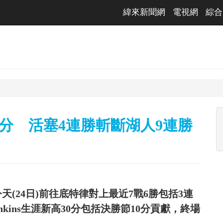
緯來新聞網
電視網
綜合
高30分 活塞4連勝斬斷湖人9連勝
(24日)前往底特律對上最近7戰6勝包括3連
enkins生涯新高30分包括決勝節10分貢獻，終場