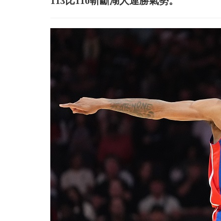
113比110斬斷湖人連勝氣勢。