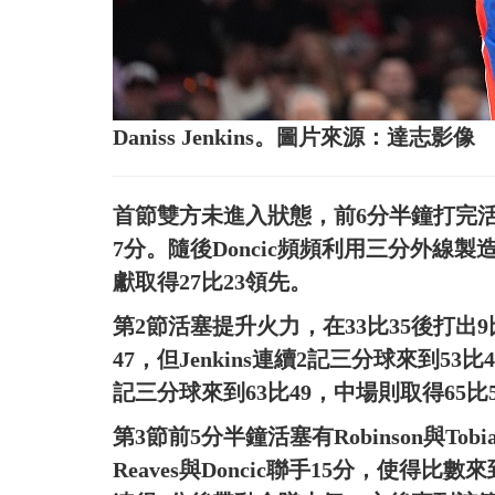
Daniss Jenkins。圖片來源：達志影像
首節雙方未進入狀態，前6分半鐘打完活塞僅
7分。隨後Doncic頻頻利用三分外線
獻取得27比23領先。
第2節活塞提升火力，在33比35後打出9
47，但Jenkins連續2記三分球來到53比4
記三分球來到63比49，中場則取得65比
第3節前5分半鐘活塞有Robinson與Tobi
Reaves與Doncic聯手15分，使得比數來