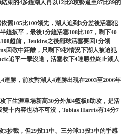
束的4多鐘湖人再以12比8攻勢逼至87比89的
舊105比100領先，湖人追到3分差後活塞犯
2分半鐘扳平，最後1分鐘活塞108比107，剩下40
9比108超前，Jenkins之後罰球活塞要回1分領
nkins回敬中距離，只剩下9秒情況下湖人被迫犯
，Doncic追平一擊沒進，活塞收下4連勝並終止湖人
4連勝，前次對湖人4連勝出現在2003至2006年
投4中攻下生涯單場新高30分外加4籃板8助攻，是活
十內容也功不可沒，Tobias Harris有14分7
助攻3抄截，但29投11中、三分球13投3中的手感