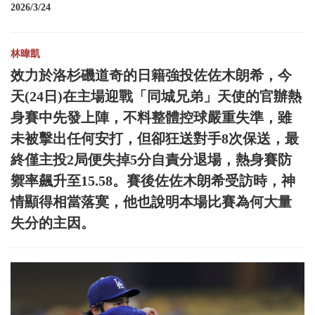
2026/3/24
林暐凱
效力於洛杉磯道奇的日籍強投佐佐木朗希，今
天(24日)在主場迎戰「同城兄弟」天使的官辦熱
身賽中先發上陣，不料整體控球嚴重失準，雖
未被擊出任何安打，但卻狂送對手8次保送，最
終僅主投2局便失掉5分自責分退場，熱身賽防
禦率飆升至15.58。賽後佐佐木朗希受訪時，神
情顯得相當落寞，他也說明本場比賽為何大量
失分的主因。