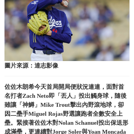
圖片來源：達志影像
佐佐木朗希今天首局開局便狀況連連，面對首
名打者Zach Neto即「丟人」投出觸身球，隨後
雖讓「神鱒」Mike Trout擊出內野滾地球，卻
因二壘手Miguel Rojas野選讓跑者全數安全上
壘。緊接著佐佐木對Nolan Schanuel投出保送形
成滿壘，更連續對Jorge Soler與Yoan Moncada