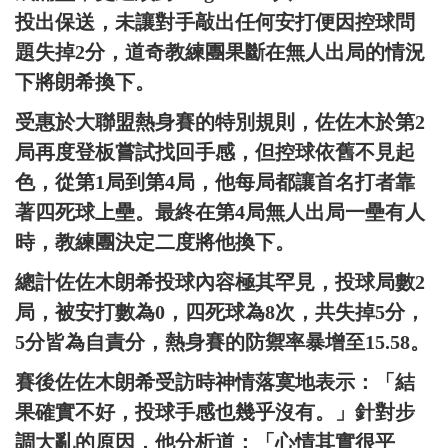
投出保送，未讓對手敲出任何安打便因控球問
題失掉2分，道奇教練團果斷在無人出局的情況
下將朗希換下。
受惠於大聯盟熱身賽的特別規則，佐佐木於第2
局再度登板嘗試找回手感，但控球依舊不見起
色，從第1局到第4局，他每局都讓首名打者靠
著四死球上壘。最終在第4局無人出局一壘有人
時，教練團決定二度將他換下。
總計佐佐木朗希投球內容極其罕見，投球局數2
局，被安打數為0，四死球為8次，共失掉5分，
5分皆為自責分，熱身賽的防禦率暴增至15.58。
賽後佐佐木朗希受訪時神情落寞地表示：「結
果確實不好，投球手感也幾乎沒有。」針對步
調大亂的原因，他分析道：「心情其實很平