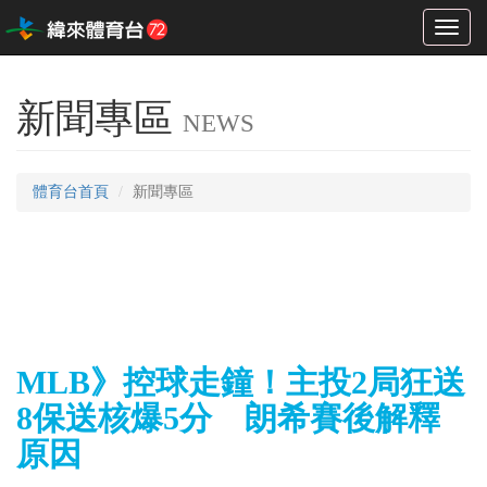
Toggl
naviga
新聞專區
NEWS
體育台首頁
新聞專區
MLB》控球走鐘！主投2局狂送
8保送核爆5分 朗希賽後解釋
原因