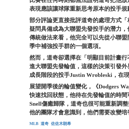
比賽在任何時刻都無法證明道奇把他放
表現應該讓球隊重新思考原本的投手規
部分評論更直接批評道奇的處理方式「相
疑問具備成為大聯盟先發投手的潛力，
傳統做法來看，他完全可以先從小聯盟
季中補強投手群的一個選項。
然而，道奇卻選擇在「明顯目前計畫行
進大聯盟先發輪值，這樣的決策引發外
成長階段的投手Justin Wrobles
展望開季後的輪值變化，《Dodgers
快速找回狀態，他待在先發輪值的時間可
Snell傷癒歸隊，道奇也很可能重新調整投
他的團隊才會意識到，他們需要改變培
MLB
道奇
佐佐木朗希