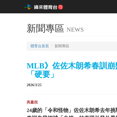
新聞專區
NEWS
體育台首頁
新聞專區
MLB》佐佐木朗希春訓崩
「硬要」
2026/3/25
吳嘉倪
24歲的「令和怪物」佐佐木朗希去年