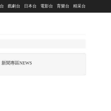
台
戲劇台
日本台
電影台
育樂台
精采台
新聞專區NEWS