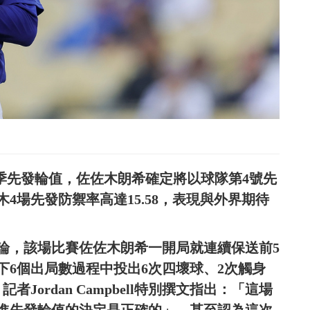
公布開季先發輪值，佐佐木朗希確定將以球隊第4號先
4場先發防禦率高達15.58，表現與外界期待
論，該場比賽佐佐木朗希一開局就連續保送前5
下6個出局數過程中投出6次四壞球、2次觸身
 記者Jordan Campbell特別撰文指出：「這場