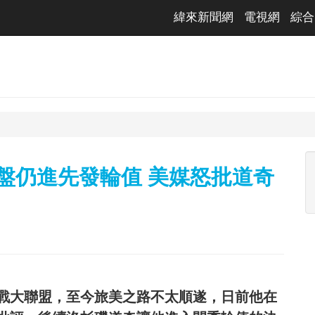
緯來新聞網
電視網
綜合
盤仍進先發輪值 美媒怒批道奇
挑戰大聯盟，至今旅美之路不太順遂，日前他在