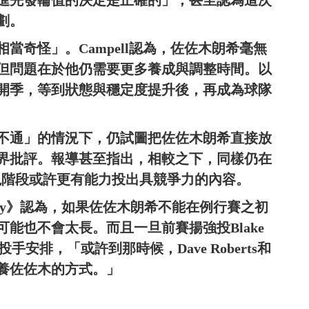
進先發輪值的決定是正確的」，甚至認為這次
劃。
當奇怪」。Campell認為，佐佐木朗希毫無
但問題在於他仍需要更多養成與調整時間。以
開季，等到狀態與穩定度提升後，再成為球隊
不通」的情況下，仍試圖把佐佐木朗希直接放
界批評。報導甚至指出，相較之下，同樣仍在
ki，在現階段或許更有能力投出具競爭力的內容。
 Way》認為，如果佐佐木朗希不能在例行賽之初
能也不會太長。而且一旦前賽揚強投Blake
手安排，「或許到那時候，Dave Roberts和
養佐佐木的方式。」