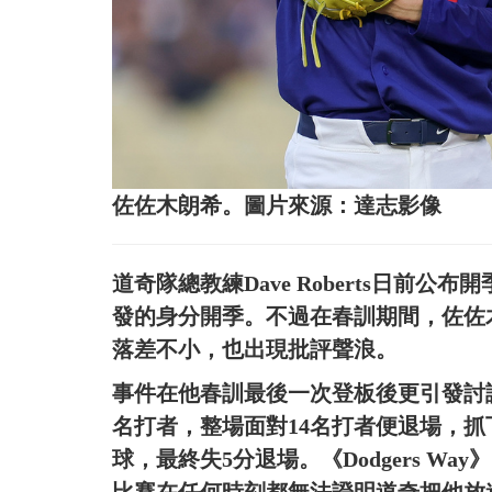
佐佐木朗希。圖片來源：達志影像
道奇隊總教練Dave Roberts日前
發的身分開季。不過在春訓期間，佐佐木
落差不小，也出現批評聲浪。
事件在他春訓最後一次登板後更引發討
名打者，整場面對14名打者便退場，抓
球，最終失5分退場。《Dodgers Way》