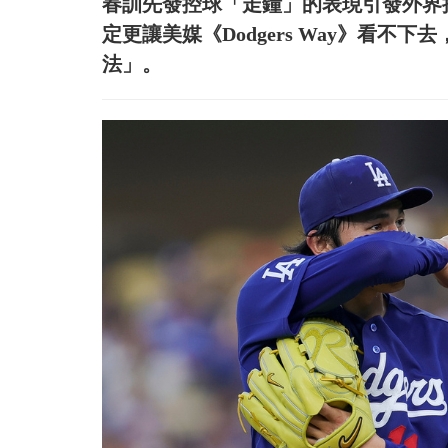
春訓先發控球「走鐘」的表現引發外界
定更讓美媒《Dodgers Way》看
法」。