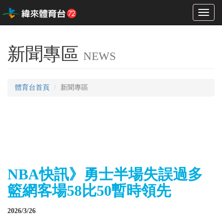
Toggl
naviga
新聞專區
NEWS
體育台首頁
新聞專區
NBA快訊》勇士半場失誤過多
籃網客場58比50暫時領先
2026/3/26