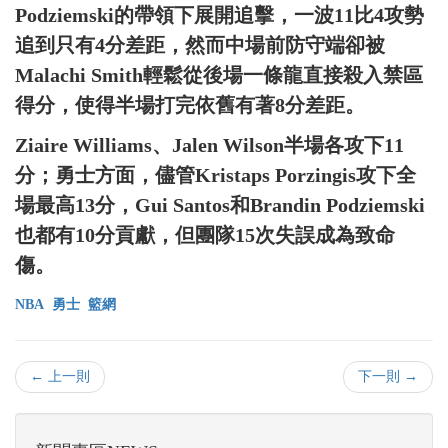
Podziemski的帶領下展開追擊，一波11比4攻勢
追到只有4分差距，然而中場前防守端卻被
Malachi Smith輕鬆從後場一條龍直接殺入禁區
得分，使得半場打完依舊有著8分差距。
Ziaire Williams、Jalen Wilson半場各攻下11
分；勇士方面，儘管Kristaps Porzingis攻下全
場最高13分，Gui Santos和Brandin Podziemski
也都有10分貢獻，但團隊15次失誤成為致命
傷。
NBA
勇士
籃網
← 上一則
下一則 →