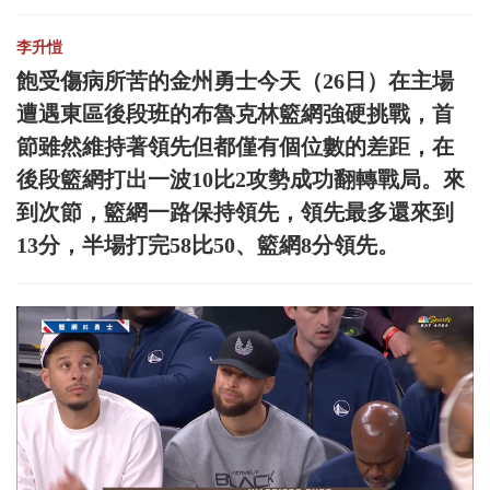
李升愷
飽受傷病所苦的金州勇士今天（26日）在主場
遭遇東區後段班的布魯克林籃網強硬挑戰，首
節雖然維持著領先但都僅有個位數的差距，在
後段籃網打出一波10比2攻勢成功翻轉戰局。來
到次節，籃網一路保持領先，領先最多還來到
13分，半場打完58比50、籃網8分領先。