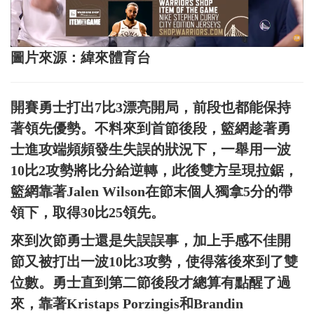
圖片來源：緯來體育台
開賽勇士打出7比3漂亮開局，前段也都能保持
著領先優勢。不料來到首節後段，籃網趁著勇
士進攻端頻頻發生失誤的狀況下，一舉用一波
10比2攻勢將比分給逆轉，此後雙方呈現拉鋸，
籃網靠著Jalen Wilson在節末個人獨拿5分的帶
領下，取得30比25領先。
來到次節勇士還是失誤誤事，加上手感不佳開
節又被打出一波10比3攻勢，使得落後來到了雙
位數。勇士直到第二節後段才總算有點醒了過
來，靠著Kristaps Porzingis和Brandin