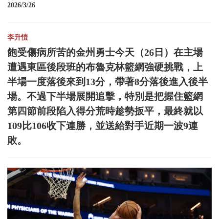
2026/3/26
李升愷
飽受傷病所苦的金州勇士今天（26日）在主場
遭遇東區後段班的布魯克林籃網強硬挑戰，上
半場一度落後來到13分，帶著8分落後進入後半
場。不過下半場展開追擊，特別是把握住籃網
第四節前段陷入得分荒時趁勢扳平，最終就以
109比106收下連勝，並送給對手近期一波9連
敗。