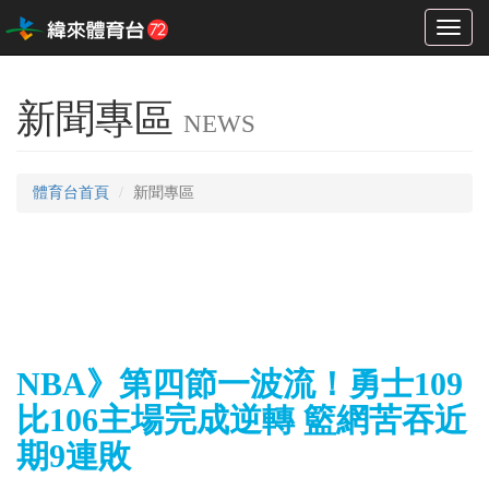
Toggl
naviga
新聞專區
NEWS
體育台首頁
新聞專區
NBA》第四節一波流！勇士109
比106主場完成逆轉 籃網苦吞近
期9連敗