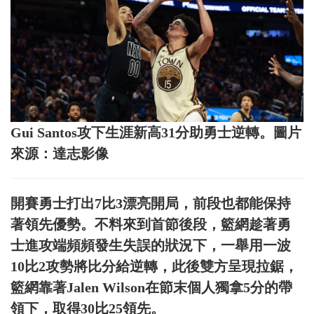
Gui Santos攻下生涯新高31分助勇士逆轉。圖片
來源：達志影像
開賽勇士打出7比3漂亮開局，前段也都能保持
著領先優勢。不料來到首節後段，籃網趁著勇
士進攻端頻頻發生失誤的狀況下，一舉用一波
10比2攻勢將比分給逆轉，此後雙方呈現拉鋸，
籃網靠著Jalen Wilson在節末個人獨拿5分的帶
領下，取得30比25領先。