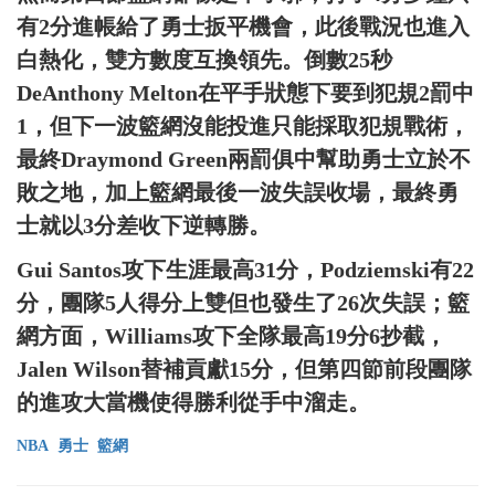
有2分進帳給了勇士扳平機會，此後戰況也進入
白熱化，雙方數度互換領先。倒數25秒
DeAnthony Melton在平手狀態下要到犯規2罰中
1，但下一波籃網沒能投進只能採取犯規戰術，
最終Draymond Green兩罰俱中幫助勇士立於不
敗之地，加上籃網最後一波失誤收場，最終勇
士就以3分差收下逆轉勝。
Gui Santos攻下生涯最高31分，Podziemski有22
分，團隊5人得分上雙但也發生了26次失誤；籃
網方面，Williams攻下全隊最高19分6抄截，
Jalen Wilson替補貢獻15分，但第四節前段團隊
的進攻大當機使得勝利從手中溜走。
NBA
勇士
籃網