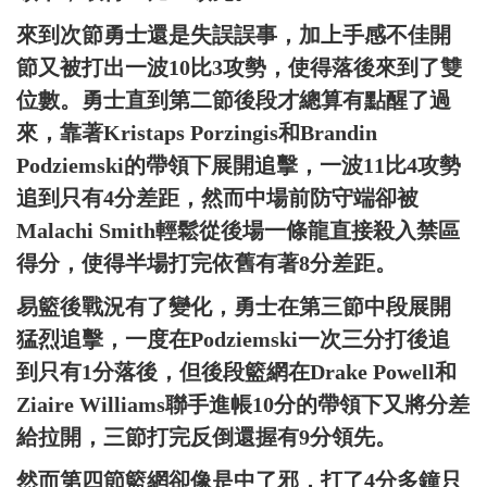
來到次節勇士還是失誤誤事，加上手感不佳開
節又被打出一波10比3攻勢，使得落後來到了雙
位數。勇士直到第二節後段才總算有點醒了過
來，靠著Kristaps Porzingis和Brandin
Podziemski的帶領下展開追擊，一波11比4攻勢
追到只有4分差距，然而中場前防守端卻被
Malachi Smith輕鬆從後場一條龍直接殺入禁區
得分，使得半場打完依舊有著8分差距。
易籃後戰況有了變化，勇士在第三節中段展開
猛烈追擊，一度在Podziemski一次三分打後追
到只有1分落後，但後段籃網在Drake Powell和
Ziaire Williams聯手進帳10分的帶領下又將分差
給拉開，三節打完反倒還握有9分領先。
然而第四節籃網卻像是中了邪，打了4分多鐘只