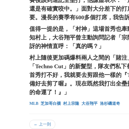
還是有確實咬中。」面對大分差下的打
要。漫長的賽季有600多個打席，我告
值得一提的是，「村神」這場首秀也牽
知村上，大谷翔平曾主動詢問記者「宗
訝的神情直呼：「真的嗎？」
村上隨後更加碼爆料兩人之間的「賭注
「Techno Cut」的新髮型，隊友
首秀打不好，我就要去剪跟他一樣的『Te
備好去剪了喔』。現在既然我打出全壘
的命運了！』」
MLB
芝加哥白襪
村上宗隆
大谷翔平
洛杉磯道奇
← 上一則