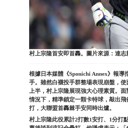
村上宗隆首安即首轟。圖片來源：達志
根據日本媒體《Sponichi Anne
手。雖然白襪投手群整場表現崩盤，使比
上半，村上宗隆展現強大心理素質。面對釀酒
情況下，精準鎖定一顆卡特球，敲出飛行
打，大聯盟首轟棘手安同時出爐。
村上宗隆此役累計2打數1安打、1分打
賽後談到這記全壘打，他謙虛表示：「