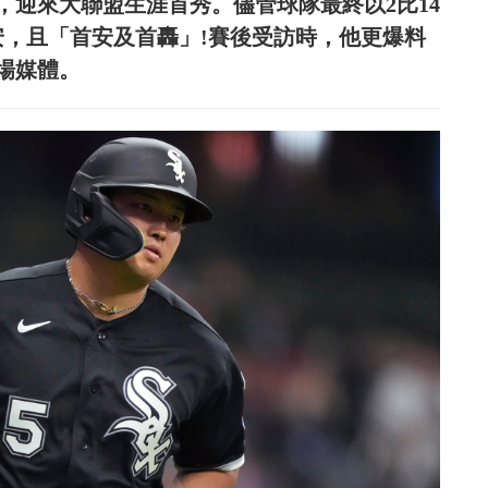
，迎來大聯盟生涯首秀。儘管球隊最終以2比14
安，且「首安及首轟」!賽後受訪時，他更爆料
場媒體。