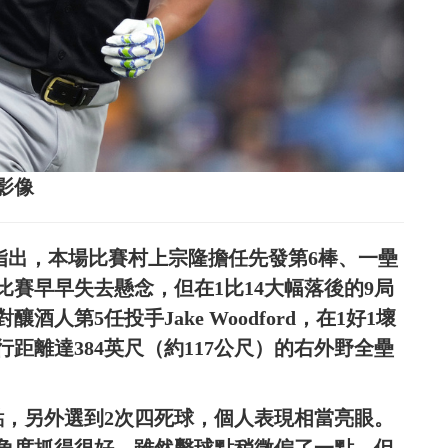
影像
x》報導指出，本場比賽村上宗隆擔任先發第6棒、一壘
賽早早失去懸念，但在1比14大幅落後的9局
人第5任投手Jake Woodford，在1好1壞
距離達384英尺（約117公尺）的右外野全壘
點，另外選到2次四死球，個人表現相當亮眼。
角度抓得很好，雖然擊球點稍微偏了一點，但