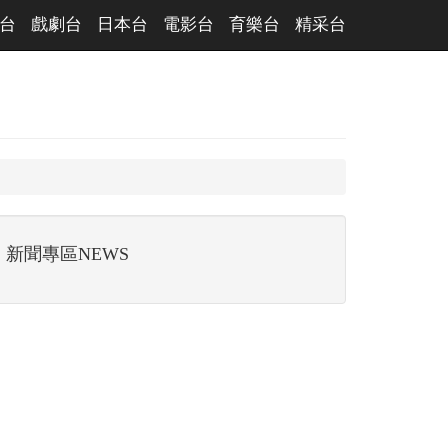
台
戲劇台
日本台
電影台
育樂台
精采台
新聞專區NEWS