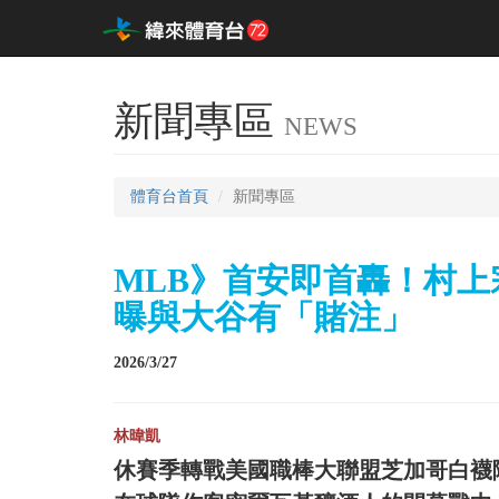
新聞專區
NEWS
體育台首頁
新聞專區
MLB》首安即首轟！村上
曝與大谷有「賭注」
2026/3/27
林暐凱
休賽季轉戰美國職棒大聯盟芝加哥白襪隊