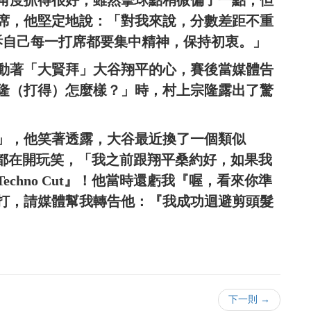
席，他堅定地說：「對我來說，分數差距不重
訴自己每一打席都要集中精神，保持初衷。」
動著「大賢拜」大谷翔平的心，賽後當媒體告
隆（打得）怎麼樣？」時，村上宗隆露出了驚
」，他笑著透露，大谷最近換了一個類似
們私下都在開玩笑，「我之前跟翔平桑約好，如果我
chno Cut』！他當時還虧我『喔，看來你準
打，請媒體幫我轉告他：『我成功迴避剪頭髮
下一則 →