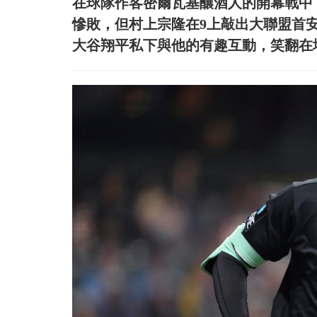
在球隊作客密爾瓦基釀酒人的開幕戰中
慘敗，但村上宗隆在9上敲出大聯盟首
大谷翔平私下與他的有趣互動，笑翻在