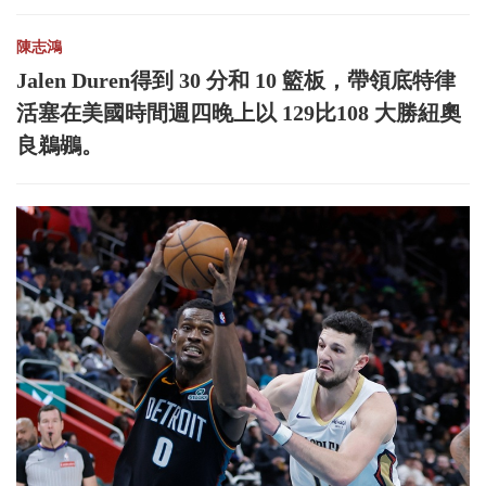
陳志鴻
Jalen Duren得到 30 分和 10 籃板，帶領底特律
活塞在美國時間週四晚上以 129比108 大勝紐奧
良鵜鶘。