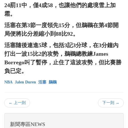
24罰11中，僅4成58，也讓他們的處境雪上加
霜。
活塞在第3節一度領先15分，但鵜鶘在第4節開
局便將比分差縮小到88比92。
活塞隨後連進5球，包括3記3分球，在3分鐘內
打出一波15比2的攻勢，鵜鶘總教練James
Borrego叫了暫停，止住了這波攻勢，但比賽勝
負已定。
NBA
Jalen Duren
活塞
鵜鶘
← 上一則
下一則 →
新聞專區NEWS