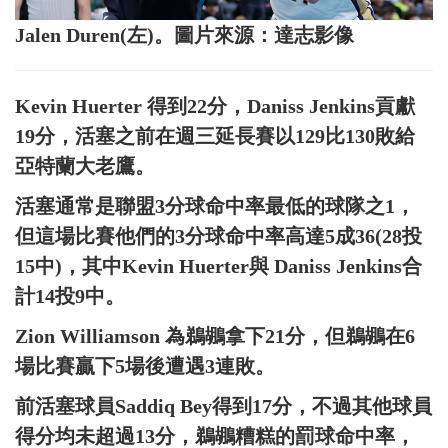
Jalen Duren(左)。圖片來源：達志影像
Kevin Huerter 得到22分，Daniss Jenkins貢獻
19分，活塞之前在週三延長賽以129比130敗給
亞特蘭大老鷹。
活塞通常是聯盟3分球命中率最低的球隊之1，
但這場比賽他們的3分球命中率高達5成36(28投
15中)，其中Kevin Huerter與 Daniss Jenkins合
計14投9中。
Zion Williamson 為鵜鶘拿下21分，但鵜鶘在6
場比賽贏下5場後遭遇3連敗。
前活塞球員Saddiq Bey得到17分，不過其他球員
得分均未超過13分，鵜鶘糟糕的罰球命中率，