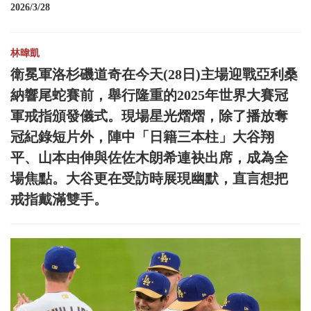
2026/3/28
林暐凱
衛冕軍洛杉磯道奇在今天(28日)主場迎戰亞利桑
納響尾蛇賽前，舉行隆重的2025年世界大賽冠
軍戒指頒發儀式。現場星光熠熠，除了播放奪
冠紀錄短片外，陣中「日籍三本柱」大谷翔
平、山本由伸與佐佐木朗希連袂出席，成為全
場焦點。大谷更在受訪時展現幽默，直言想把
戒指戴滿雙手。