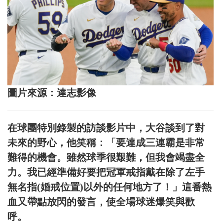
圖片來源：達志影像
在球團特別錄製的訪談影片中，大谷談到了對
未來的野心，他笑稱：「要達成三連霸是非常
難得的機會。雖然球季很艱難，但我會竭盡全
力。我已經準備好要把冠軍戒指戴在除了左手
無名指(婚戒位置)以外的任何地方了！」這番熱
血又帶點放閃的發言，使全場球迷爆笑與歡
呼。