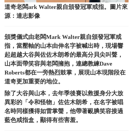
道奇老闆ark Walter親自頒發冠軍戒指。圖片來
源：達志影像
頒獎儀式由老闆Mark Walter親自頒發冠軍戒
指，當壓軸的山本由伸名字被喊出時，現場響
起超越大谷與佐佐木朗希的最高分貝尖叫聲，
山本面帶笑容與老闆擁抱，連總教練Dave
Roberts都在一旁熱烈鼓掌，展現山本現階段在
道奇更加重要的地位。
除了大谷與山本，去年季後賽以救援身分大放
異彩的「令和怪物」佐佐木朗希，在名字被唱
名時同樣獲得如雷掌聲，他帶著靦腆笑容接過
藍色戒指盒，顯得有些害羞。