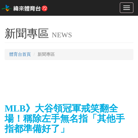
Toggl
naviga
新聞專區
NEWS
體育台首頁
新聞專區
MLB》大谷領冠軍戒笑翻全
場！稱除左手無名指「其他手
指都準備好了」