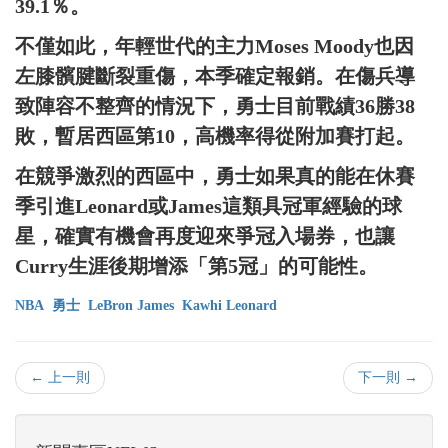
39.1％。
不僅如此，年輕世代的主力Moses Moody也因
左膝髕腱斷裂重傷，本季確定報銷。在傷兵導
致陣容不整齊的情況下，勇士目前戰績36勝38
敗，暫居西區第10，高機率得從附加賽打起。
在競爭激烈的西區中，勇士如果真的能在休賽
季引進Leonard或James這類具冠軍經驗的球
星，確實有機會再度迎來爭冠入場券，也讓
Curry生涯後期增添「第5冠」的可能性。
NBA
勇士
LeBron James
Kawhi Leonard
← 上一則
下一則 →