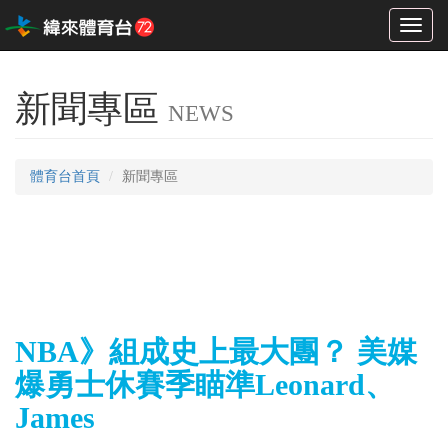
Toggl
naviga
新聞專區
NEWS
體育台首頁
新聞專區
NBA》組成史上最大團？ 美媒
爆勇士休賽季瞄準Leonard、
James