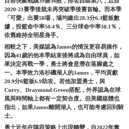
目前快艇戰績39勝36敗，排名西區第八，且自
2020-21賽季後就未再突破季後賽首輪。而本季
「可愛」出賽58場，場均繳出28.3分6.3籃板數
據，投籃命中率50.4％、三分球命中率38.1％，
依舊維持全明星身手。
相較之下，美媒認為James的情況更容易操作，
因為41歲的他本季結束後將成為自由球員，如
果決定再戰一季，勇士將會是潛在落腳處之
一。本季效力洛杉磯湖人的James，平均貢獻
20.9分6籃板6.9助攻。若他加盟勇士，與
Curry、Draymond Green搭配，外界認為在球
風與時間軸上都有一定契合度。但美國媒體也
指出，如果James離開湖人，也可能考慮回到騎
士。
勇士近年在陣容策略上出現轉變，自2022年奪