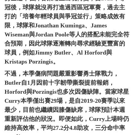
冠後，球隊就沒再打進過西區冠軍賽，過去主
打的「培養年輕球員與爭冠並行」策略成效有
限，球隊和Jonathan Kuminga、James
Wiseman與Jordan Poole等人的搭配未能完全符
合預期，因此球隊逐漸轉向尋求經驗更豐富的
球員，例如Jimmy Butler、Al Horford與
Kristaps Porzingis。
不過，本季傷病問題嚴重影響勇士隊戰力，
Butler自1月因前十字韌帶撕裂提前報銷，
Horford與Porzingis也多次因傷缺陣。當家球星
Curry本季僅出賽29場，是自2019-20賽季以來
最少，目前也繼續因膝傷缺席，球隊預計本週
重新評估他的狀況。即便如此，Curry上場時仍
維持高效率，平均27.2分4.8助攻，三分命中率