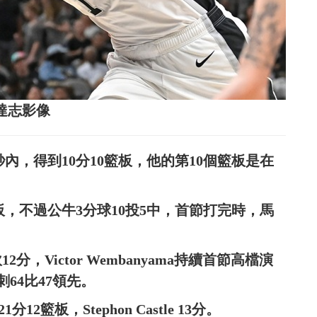
源：達志影像
分31秒內，得到10分10籃板，他的第10個籃板是在
0分6籃板，不過公牛3分球10投5中，首節打完時，馬
砍12分，Victor Wembanyama持續首節高檔演
64比47領先。
分12籃板，Stephon Castle 13分。