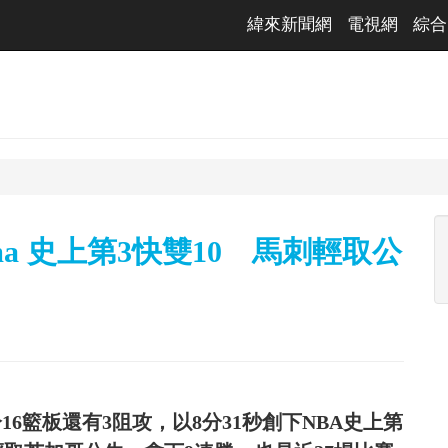
緯來新聞網
電視網
綜合
nyama 史上第3快雙10 馬刺輕取公
，41分16籃板還有3阻攻，以8分31秒創下NBA史上第