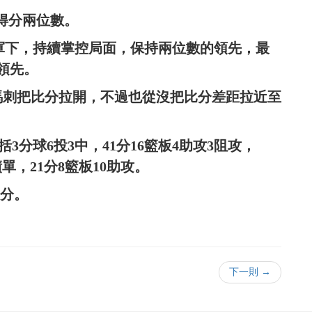
唯一得分兩位數。
ama領軍下，持續掌控局面，保持兩位數的領先，最
2領先。
馬刺把比分拉開，不過也從沒把比分差距拉近至
中，包括3分球6投3中，41分16籃板4助攻3阻攻，
成績單，21分8籃板10助攻。
21分。
下一則 →