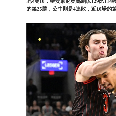
3快雙10，聖安東尼奧馬刺以129比11
的第25勝，公牛則是4連敗，近10場的