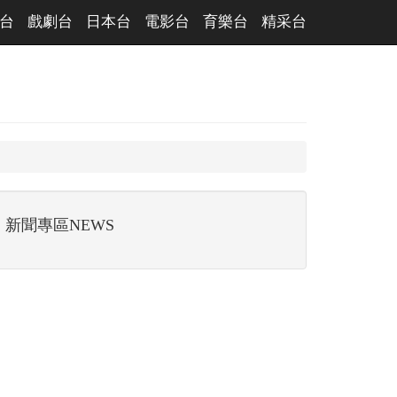
台
戲劇台
日本台
電影台
育樂台
精采台
新聞專區NEWS