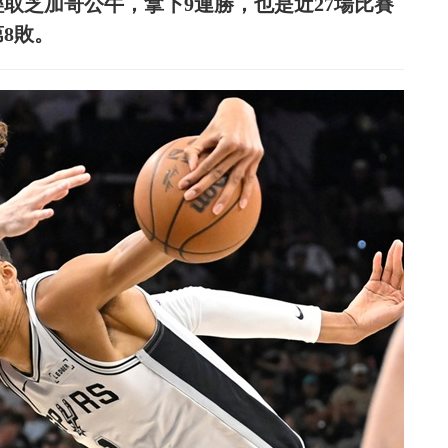
4輕取芝加哥公牛，拿下9連勝，也是近27場比賽
第8敗。