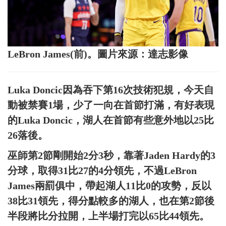
LeBron James(前)。圖片來源：達志影像
Luka Doncic因為吞下第16次技術犯規，今天自
動被禁賽1場，少了一向在首節打滿，有好表現
的Luka Doncic，湖人在首節有些意外地以25比
26落後。
巫師第2節剛開始2分3秒，靠著Jaden Hardy的3
分球，取得31比27的4分領先，不過LeBron
James兩罰俱中，帶起湖人11比0的攻勢，反以
38比31領先，得分點較多的湖人，也在第2節後
半段將比分拉開，上半場打完以65比44領先。