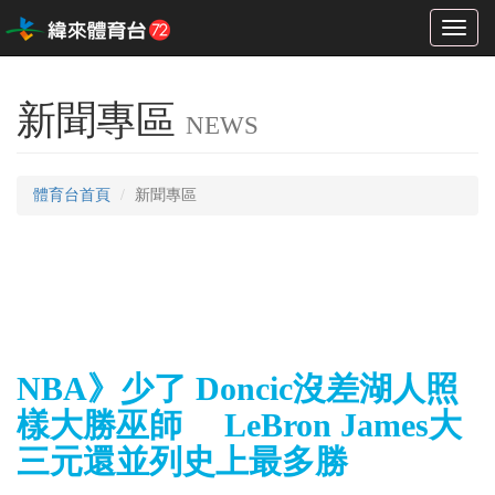
Toggl
naviga
新聞專區
NEWS
體育台首頁
新聞專區
NBA》少了 Doncic沒差湖人照
樣大勝巫師 LeBron James大
三元還並列史上最多勝