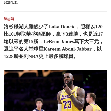
2026/3/31
陳志鴻
洛杉磯湖人雖然少了Luka Doncic，照樣以120
比101輕取華盛頓巫師，拿下3連勝，也是近17
場以來的第15勝，LeBron James寫下大三元，
還追平名人堂球星Kareem Abdul-Jabbar，以
1228勝並列NBA史上最多勝球員。