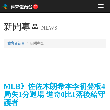
Toggl
naviga
新聞專區
NEWS
體育台首頁
新聞專區
MLB》佐佐木朗希本季初登板4
局失1分退場 道奇0比1落後給守
護者