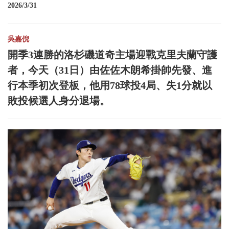
2026/3/31
吳嘉倪
開季3連勝的洛杉磯道奇主場迎戰克里夫蘭守護
者，今天（31日）由佐佐木朗希掛帥先發、進
行本季初次登板，他用78球投4局、失1分就以
敗投候選人身分退場。