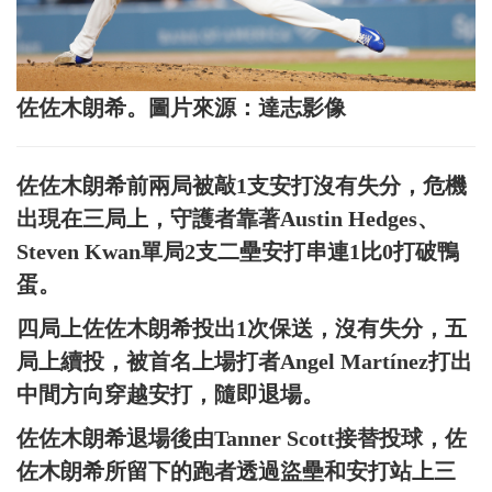
佐佐木朗希。圖片來源：達志影像
佐佐木朗希前兩局被敲1支安打沒有失分，危機
出現在三局上，守護者靠著Austin Hedges、
Steven Kwan單局2支二壘安打串連1比0打破鴨
蛋。
四局上佐佐木朗希投出1次保送，沒有失分，五
局上續投，被首名上場打者Angel Martínez打出
中間方向穿越安打，隨即退場。
佐佐木朗希退場後由Tanner Scott接替投球，佐
佐木朗希所留下的跑者透過盜壘和安打站上三