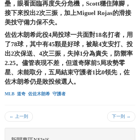
壘，眼看面臨再度失分危機，Scott穩住陣腳，
接下來投出2次三振，加上Miguel Rojas的滑接
美技守備力保不失。
佐佐木朗希此役4局投球一共面對18名打者，用
了78球，其中有45顆是好球，被敲4支安打、投
出2次保送、4次三振，失掉1分為責失，防禦率
2.25。儘管表現不差，但道奇隊前5局攻勢零
星、未能取分，五局結束守護者1比0領先，佐
佐木朗希仍是敗投候選人。
MLB
道奇
佐佐木朗希
守護者
← 上一則
下一則 →