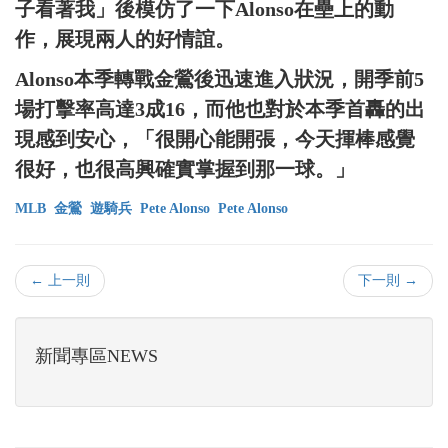
子看著我」後模仿了一下Alonso在壘上的動
作，展現兩人的好情誼。
Alonso本季轉戰金鶯後迅速進入狀況，開季前5
場打擊率高達3成16，而他也對於本季首轟的出
現感到安心，「很開心能開張，今天揮棒感覺
很好，也很高興確實掌握到那一球。」
MLB
金鶯
遊騎兵
Pete Alonso
Pete Alonso
← 上一則
下一則 →
新聞專區NEWS