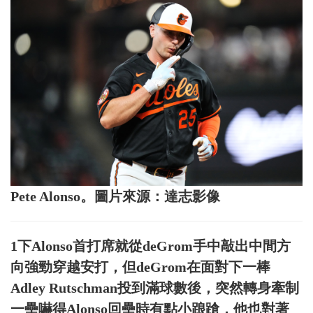
Pete Alonso。圖片來源：達志影像
1下Alonso首打席就從deGrom手中敲出中間方
向強勁穿越安打，但deGrom在面對下一棒
Adley Rutschman投到滿球數後，突然轉身牽制
一壘嚇得Alonso回壘時有點小踉蹌，他也對著