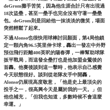
deGrom攤手苦笑，因為他生涯合計只有出現過
18次盜壘，甚至一壘手也完全沒有守著一壘壘
包。deGrom則是回給他一抹淡淡的微笑，場面
突然輕鬆了起來。
不過Alonso也很快用球棒討回顏面，第4局他鎖
定一顆內角96.5英里伸卡球，轟出一發左中外野
預估飛行距離400英呎的陽春彈，一棒幫助球隊
扳平戰局，而這發全壘打也是他加盟金鶯後的
首轟。他賽後談到這一擊時，他表示自己感覺
今天狀態很好。談到從老隊友手中開轟，
Alonso仍展現高度敬意，「他是史上最頂尖的
投手之一，很高興今天是屬於我的一天。」但
他也補充，「但我也知道，多數時候不會這麼
幸運。」