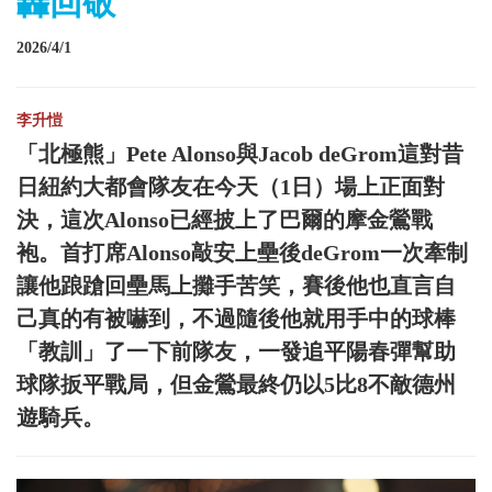
轟回敬
2026/4/1
李升愷
「北極熊」Pete Alonso與Jacob deGrom這對昔
日紐約大都會隊友在今天（1日）場上正面對
決，這次Alonso已經披上了巴爾的摩金鶯戰
袍。首打席Alonso敲安上壘後deGrom一次牽制
讓他踉蹌回壘馬上攤手苦笑，賽後他也直言自
己真的有被嚇到，不過隨後他就用手中的球棒
「教訓」了一下前隊友，一發追平陽春彈幫助
球隊扳平戰局，但金鶯最終仍以5比8不敵德州
遊騎兵。