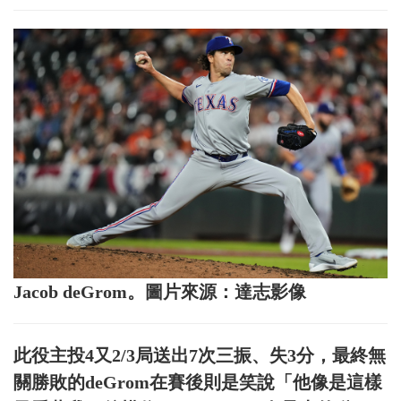
Jacob deGrom。圖片來源：達志影像
此役主投4又2/3局送出7次三振、失3分，最終無
關勝敗的deGrom在賽後則是笑說「他像是這樣