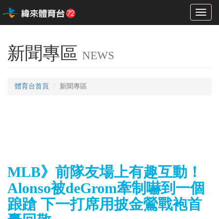
Toggl
naviga
新聞專區
NEWS
體育台首頁
新聞專區
MLB》前隊友場上有趣互動！
Alonso被deGrom牽制嚇到一個
踉蹌 下一打席用披金鶯戰袍首