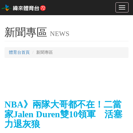
Toggl
naviga
新聞專區
NEWS
體育台首頁
新聞專區
NBA》兩隊大哥都不在！二當
家Jalen Duren雙10領軍 活塞
力退灰狼