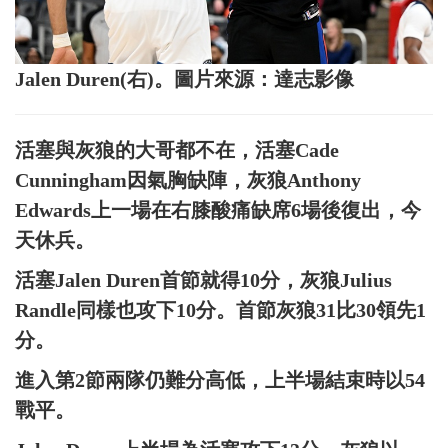
Jalen Duren(右)。圖片來源：達志影像
活塞與灰狼的大哥都不在，活塞Cade
Cunningham因氣胸缺陣，灰狼Anthony
Edwards上一場在右膝酸痛缺席6場後復出，今
天休兵。
活塞Jalen Duren首節就得10分，灰狼Julius
Randle同樣也攻下10分。首節灰狼31比30領先1
分。
進入第2節兩隊仍難分高低，上半場結束時以54
戰平。