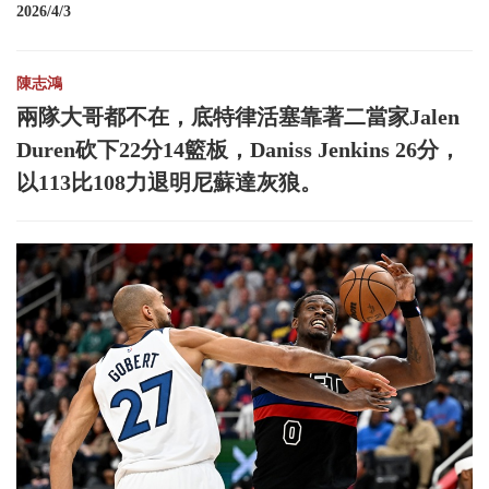
2026/4/3
陳志鴻
兩隊大哥都不在，底特律活塞靠著二當家Jalen
Duren砍下22分14籃板，Daniss Jenkins 26分，
以113比108力退明尼蘇達灰狼。