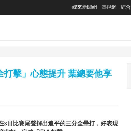
緯來新聞網
電視網
綜合
全打擊」心態提升 葉總要他享
在3日比賽尾聲揮出追平的三分全壘打，好表現