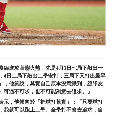
俊緯進攻狀態火熱，先是4月3日七局下敲出一
，4日二局下敲出二壘安打，三局下又打出最罕
」，他笑說，其實自己原本沒意識到，經隊友
）可遇不可求，也不可能刻意去追求。」
表示，他傾向於「把球打紮實」：「只要球打
，我就可以跑上二壘。全壘打不會去追求，自