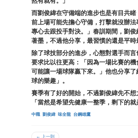
然有就有。」
而劉俊緯在守備端的進步也是有目共睹
前上場可能先擔心守備，打擊就沒辦法
專心去跟投手對決。」春訓期間，劉俊
著墨，不過他分享，最習慣的還是平時
除了球技部分的進步，心態對選手而言
要求比以往更高：「因為一場比賽的機
可能讓一場球隊贏下來。」他也分享了
球的樂趣」。
賽季有了好的開始，不過劉俊緯先不想
「當然是希望先健康一整季，剩下的就
中職
劉俊緯
味全龍
台鋼雄鷹
← 上一則