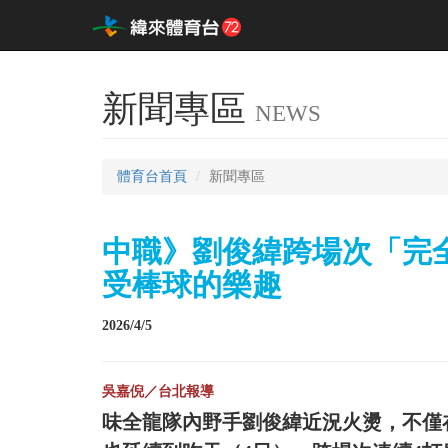
新聞專區
NEWS
體育台首頁
新聞專區
中職》劉俊緯跨場次「完
受棒球的樂趣
2026/4/5
吳嘉倪／台北報導
味全龍隊內野手劉俊緯近況火燙，不僅