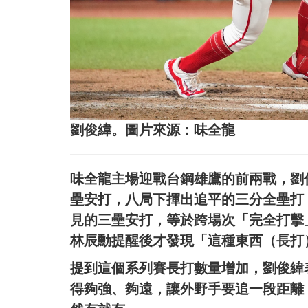
劉俊緯。圖片來源：味全龍
味全龍主場迎戰台鋼雄鷹的前兩戰，劉
壘安打，八局下揮出追平的三分全壘打
見的三壘安打，等於跨場次「完全打擊
林辰勳提醒後才發現「這種東西（長打
提到這個系列賽長打數量增加，劉俊緯
得夠強、夠遠，讓外野手要追一段距離