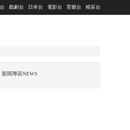
台
戲劇台
日本台
電影台
育樂台
精采台
新聞專區NEWS