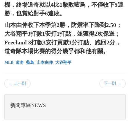
機，終場道奇就以4比1擊敗藍鳥，不僅收下5連
勝，也賞給對手6連敗。
山本由伸收下本季第2勝，防禦率下降到2.50；
大谷翔平3打數1安打1打點，並獲得2次保送；
Freeland 3打數3安打貢獻1分打點、跑回2分，
道奇隊本場比賽的得分幾乎都和他有關。
MLB
道奇
藍鳥
山本由伸
大谷翔平
← 上一則
下一則 →
新聞專區NEWS