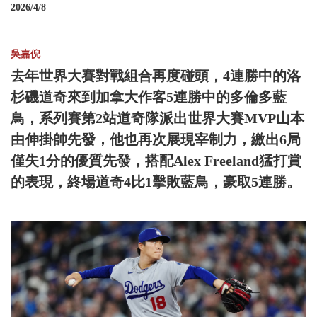
2026/4/8
吳嘉倪
去年世界大賽對戰組合再度碰頭，4連勝中的洛
杉磯道奇來到加拿大作客5連勝中的多倫多藍
鳥，系列賽第2站道奇隊派出世界大賽MVP山本
由伸掛帥先發，他也再次展現宰制力，繳出6局
僅失1分的優質先發，搭配Alex Freeland猛打賞
的表現，終場道奇4比1擊敗藍鳥，豪取5連勝。