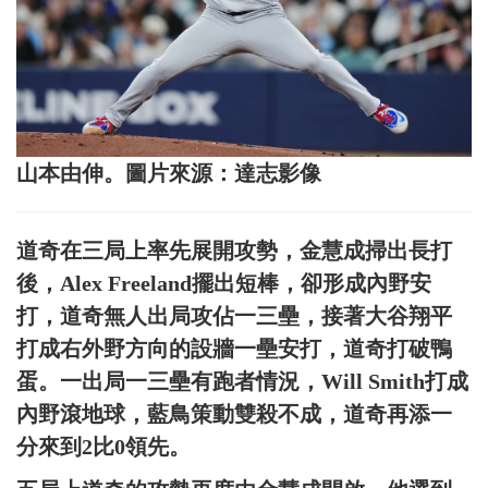
山本由伸。圖片來源：達志影像
道奇在三局上率先展開攻勢，金慧成掃出長打
後，Alex Freeland擺出短棒，卻形成內野安
打，道奇無人出局攻佔一三壘，接著大谷翔平
打成右外野方向的設牆一壘安打，道奇打破鴨
蛋。一出局一三壘有跑者情況，Will Smith打成
內野滾地球，藍鳥策動雙殺不成，道奇再添一
分來到2比0領先。