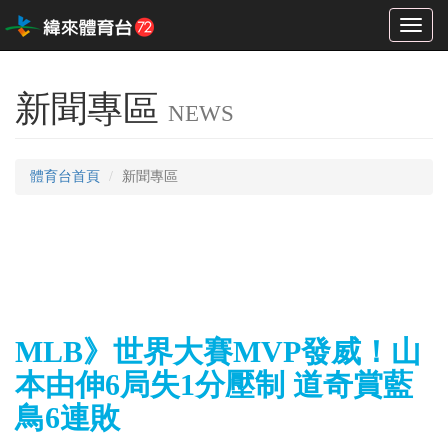
Toggl
naviga
新聞專區
NEWS
體育台首頁
新聞專區
MLB》世界大賽MVP發威！山
本由伸6局失1分壓制 道奇賞藍
鳥6連敗