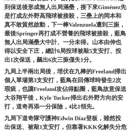
到保送後形成無人出局滿壘，接下來Giménez先
是打成左外野高飛球被接殺，三壘上的岡本和
真不敢貿然啟動，下一棒Valenzuela遭到三振，
最後Springer再打成不營養的飛球被接殺，藍鳥
無人出局滿壘大中計、一分未得。山本由伸也
得以安全下庄，總計6局投球被敲5支安打、投
出1次保送，飆出6次三振僅失1分。
九局上半兩出局後，埋伏在九棒的Freeland掃出
個人單場第3支安打，藍鳥在回傳球時發生2次
瑕疵，也讓Freeland攻佔得點圈，藍鳥故意保送
大谷翔平後，Kyle Tucker掃出右外野方向的安
打，道奇再添一分保險，4比1領先。
九局下道奇隊守護神Edwin Díaz登板，雖然投
出保送、被敲1支安打，但靠著KKK化解失分危