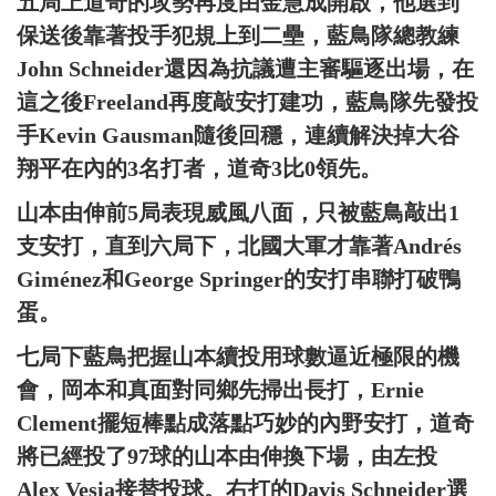
五局上道奇的攻勢再度由金慧成開啟，他選到
保送後靠著投手犯規上到二壘，藍鳥隊總教練
John Schneider還因為抗議遭主審驅逐出場，在
這之後Freeland再度敲安打建功，藍鳥隊先發投
手Kevin Gausman隨後回穩，連續解決掉大谷
翔平在內的3名打者，道奇3比0領先。
山本由伸前5局表現威風八面，只被藍鳥敲出1
支安打，直到六局下，北國大軍才靠著Andrés
Giménez和George Springer的安打串聯打破鴨
蛋。
七局下藍鳥把握山本續投用球數逼近極限的機
會，岡本和真面對同鄉先掃出長打，Ernie
Clement擺短棒點成落點巧妙的內野安打，道奇
將已經投了97球的山本由伸換下場，由左投
Alex Vesia接替投球。右打的Davis Schneider選