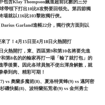
含Klay Thompson飆進超前比數的三分
三分球帶領下打出10比0攻勢要回領先。第四節獨
場就以116比103擊敗獨行俠。
rius Garland進帳22分，獨行俠方面則以
來了！4月15日至4月18日火熱開打
5日火熱開打，東、西區第9和第10名將要先進
7和第8名的的輸家再打一場「輸了就打包」的
挺進季後賽。因此各球員無不使出渾身解數，就
拳拳到肉、精彩可期！
vs 奧蘭多魔術(8)、夏洛特黃蜂(9) vs 邁阿密
洛杉磯快艇(8)、波特蘭拓荒者(9) vs 金州勇士