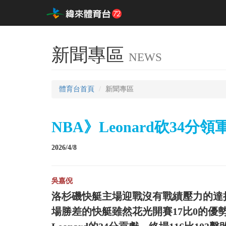
新聞專區
NEWS
體育台首頁
新聞專區
NBA》Leonard砍34
2026/4/8
吳嘉倪
洛杉磯快艇主場迎戰沒有戰績壓力的達
場勝差的快艇雖然花光開賽17比0的優勢