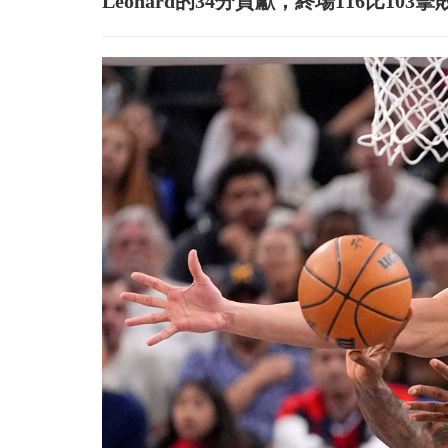
Leonard的34分貢獻，終場116比103