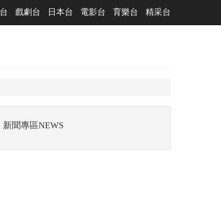
台
戲劇台
日本台
電影台
育樂台
精采台
新聞專區NEWS