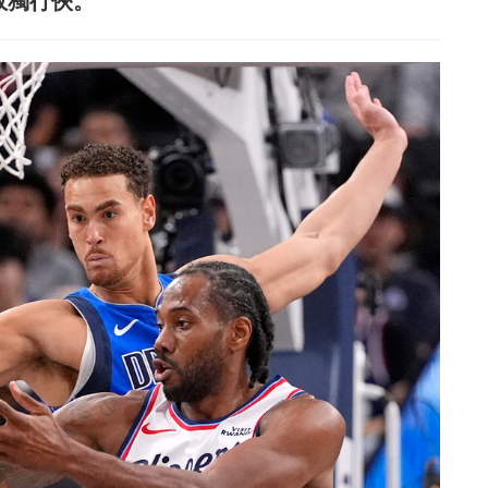
擊敗獨行俠。