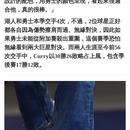
設計的配色，用勇士的顏色呈現，看起來很適
合他，真的很棒。」
湖人和勇士本季交手4次，不過，2位球星正好
都各自因為傷勢擦肩而過、無緣對決，因此如
果勇士未能從附加賽殺出重圍，這個賽季恐怕
無緣看到兩大巨星對決。而兩人生涯至今前56
次交手中，Curry以30勝26敗略占上風，包含季
後賽17勝12敗。