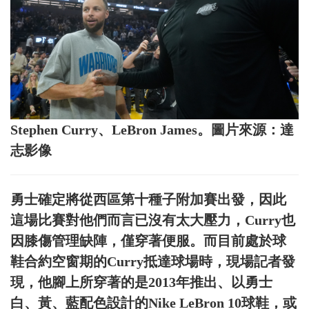
Stephen Curry、LeBron James。圖片來源：達
志影像
勇士確定將從西區第十種子附加賽出發，因此
這場比賽對他們而言已沒有太大壓力，Curry也
因膝傷管理缺陣，僅穿著便服。而目前處於球
鞋合約空窗期的Curry抵達球場時，現場記者發
現，他腳上所穿著的是2013年推出、以勇士
白、黃、藍配色設計的Nike LeBron 10球鞋，或