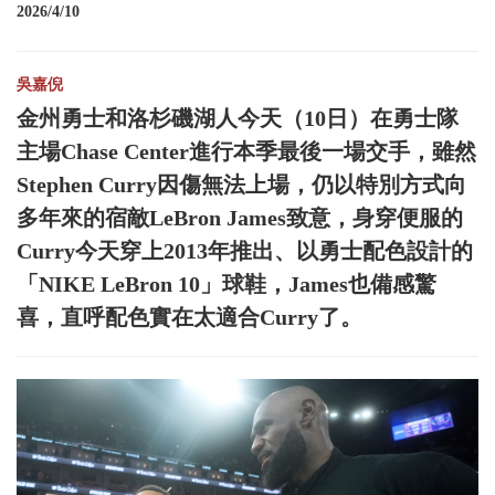
2026/4/10
吳嘉倪
金州勇士和洛杉磯湖人今天（10日）在勇士隊
主場Chase Center進行本季最後一場交手，雖然
Stephen Curry因傷無法上場，仍以特別方式向
多年來的宿敵LeBron James致意，身穿便服的
Curry今天穿上2013年推出、以勇士配色設計的
「NIKE LeBron 10」球鞋，James也備感驚
喜，直呼配色實在太適合Curry了。