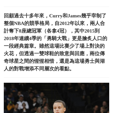
回顧過去十多年來，Curry和James幾乎宰制了
整個NBA的競爭格局，自2012年以來，兩人合
計奪下8座總冠軍（各拿4冠），其中2015到
2018年連續4季的「勇騎大戰」更是膾炙人口的
一段經典篇章。雖然這場比賽少了場上對決的
火花，但透過一雙球鞋的致意與回應，兩位傳
奇球星之間的惺惺相惜，還是為這場勇士與湖
人的對戰增添不同層次的看點。