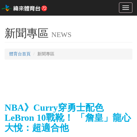
Toggl
naviga
新聞專區
NEWS
體育台首頁
新聞專區
NBA》Curry穿勇士配色
LeBron 10戰靴！ 「詹皇」龍心
大悅：超適合他