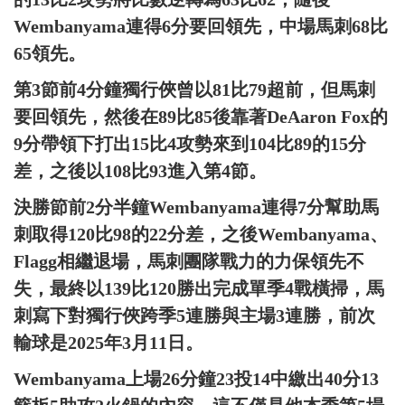
Wembanyama連得6分要回領先，中場馬刺68比
65領先。
第3節前4分鐘獨行俠曾以81比79超前，但馬刺
要回領先，然後在89比85後靠著DeAaron Fox的
9分帶領下打出15比4攻勢來到104比89的15分
差，之後以108比93進入第4節。
決勝節前2分半鐘Wembanyama連得7分幫助馬
刺取得120比98的22分差，之後Wembanyama、
Flagg相繼退場，馬刺團隊戰力的力保領先不
失，最終以139比120勝出完成單季4戰橫掃，馬
刺寫下對獨行俠跨季5連勝與主場3連勝，前次
輸球是2025年3月11日。
Wembanyama上場26分鐘23投14中繳出40分13