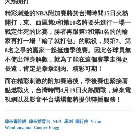
火熱開打
精彩刺激的NBA附加賽將於台灣時間15日火熱
開打，東、西區第9和第10名將要先進行一場一
戰定生死的比賽，勝者再跟第7和第8名的的輸
家再打一場「輸了就打包」的戰役，與第7、第
8名之爭的贏家一起挺進季後賽。因此各球員無
不使出渾身解數，就為了能在這個賽季走得更
長遠，肯定是拳拳到肉、精彩可期！
而在精彩刺激的附加賽過後，季後賽也緊接著
點燃戰火，台灣時間4月19日火熱開戰，緯來電
視網以及影音平台場場都將提供轉播服務！
緯來電視網
緯來體育台
NBA
馬刺
獨行俠
Victor
Wembanyama
Cooper Flagg