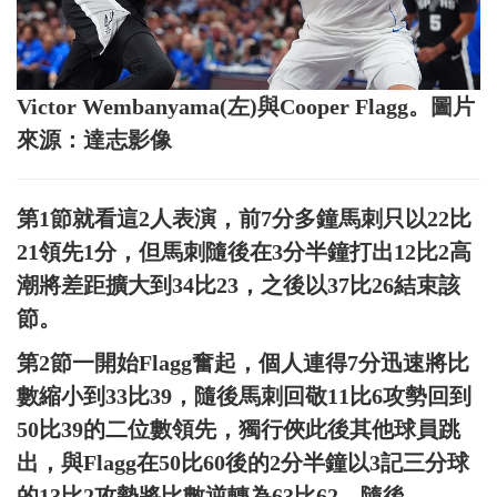
Victor Wembanyama(左)與Cooper Flagg。圖片
來源：達志影像
第1節就看這2人表演，前7分多鐘馬刺只以22比
21領先1分，但馬刺隨後在3分半鐘打出12比2高
潮將差距擴大到34比23，之後以37比26結束該
節。
第2節一開始Flagg奮起，個人連得7分迅速將比
數縮小到33比39，隨後馬刺回敬11比6攻勢回到
50比39的二位數領先，獨行俠此後其他球員跳
出，與Flagg在50比60後的2分半鐘以3記三分球
的13比2攻勢將比數逆轉為63比62，隨後