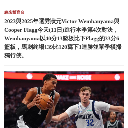
緯來體育台
2023與2025年選秀狀元Victor Wembanyama與
Cooper Flagg今天(11日)進行本季第4次對決，
Wembanyama以40分13籃板比下Flagg的33分6
籃板，馬刺終場139比120寫下3連勝並單季橫掃
獨行俠。