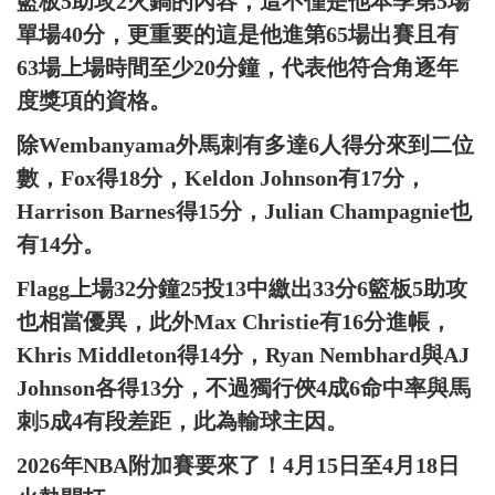
籃板5助攻2火鍋的內容，這不僅是他本季第5場
單場40分，更重要的這是他進第65場出賽且有
63場上場時間至少20分鐘，代表他符合角逐年
度獎項的資格。
除Wembanyama外馬刺有多達6人得分來到二位
數，Fox得18分，Keldon Johnson有17分，
Harrison Barnes得15分，Julian Champagnie也
有14分。
Flagg上場32分鐘25投13中繳出33分6籃板5助攻
也相當優異，此外Max Christie有16分進帳，
Khris Middleton得14分，Ryan Nembhard與AJ
Johnson各得13分，不過獨行俠4成6命中率與馬
刺5成4有段差距，此為輸球主因。
2026年NBA附加賽要來了！4月15日至4月18日