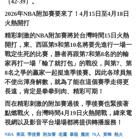
（42-39）。
2026年NBA附加賽要來了！4月15日至4月18日
火熱開打
精彩刺激的NBA附加賽將於台灣時間15日火熱
開打，東、西區第9和第10名將要先進行一場一
戰定生死的比賽，勝者再跟第7和第8名的的輸
家再打一場「輸了就打包」的戰役，與第7、第
8名之爭的贏家一起挺進季後賽。因此各球員無
不使出渾身解數，就為了能在這個賽季走得更
長遠，肯定是拳拳到肉、精彩可期！
而在精彩刺激的附加賽過後，季後賽也緊接著
點燃戰火，台灣時間4月19日火熱開戰，緯來電
視網以及影音平台場場都將提供轉播服務！
NBA
東區
季後賽
附加賽
老鷹
暴龍
魔術
76人
黃蜂
熱火