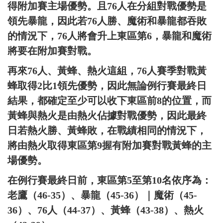
得附加賽主場優勢。且76人在分組對戰優勢是
領先暴龍，因此若76人勝、魔術和暴龍都吞敗
的情況下，76人將會升上東區第6，暴龍和魔術
將要在附加賽對戰。
再來76人、黃蜂、熱火這組，76人賽季對戰黃
蜂取得2比1領先優勢，因此無論例行賽最終日
結果，都確定至少可以收下東區前8的位置，而
黃蜂與熱火是由熱火佔據對戰優勢，因此最終
日若熱火勝、黃蜂敗，在戰績相同的情況下，
將由熱火取得東區第9握有附加賽對戰黃蜂的主
場優勢。
在例行賽最終日前，東區第5至第10名依序為：
老鷹（46-35）、暴龍（45-36）｜魔術（45-
36）、76人（44-37）、黃蜂（43-38）、熱火