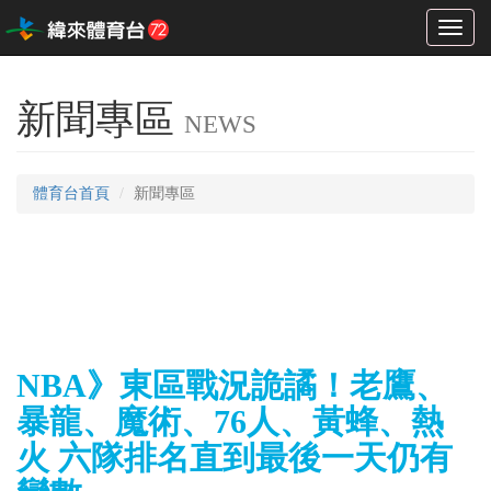
Toggl
naviga
新聞專區
NEWS
體育台首頁
新聞專區
NBA》東區戰況詭譎！老鷹、
暴龍、魔術、76人、黃蜂、熱
火 六隊排名直到最後一天仍有