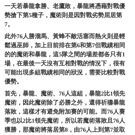
一天若暴龍拿勝、老鷹敗，暴龍將憑藉對戰優
勢搶下第5種子，魔術則是因對戰劣勢屈居第
7。
此外76人勝溜馬、黃蜂不敵活塞而熱火則是輕
鬆過巫師，加上目前排在第6和第7但戰績相同
的的魔術和暴龍，這5隊之間的場差都各只有1
場，在最後一天沒有互相對戰的情況下，很有
可能出現多組戰績相同的狀況，需要比較對戰
優勢。
首先，暴龍、魔術、76人這組，暴龍2比1領先
魔術，因此魔術除了必勝之外，還得祈禱暴龍
落敗，這樣才有避免附加賽的可能。而76人賽
季也以2比1領先魔術，所以若魔術落敗且76人
獲勝，那魔術將落居第8，由76人上到第7並取