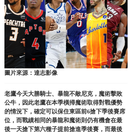
圖片來源：達志影像
老鷹今天大勝騎士、暴龍不敵尼克，魔術擊敗
公牛，因此老鷹在本季橫掃魔術取得對戰優勢
的情況下，確定可以保住東區前6搶下季後賽席
位，而戰績相同的暴龍和魔術則仍有機會在最
後一天搶下第六種子提前搶進季後賽，而最後