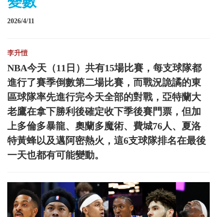
變數
2026/4/11
李升愷
NBA今天（11日）共有15場比賽，每支球隊都
進行了賽季倒數第二場比賽，而戰況詭譎的東
區球隊率先進行完今天全部的對戰，亞特蘭大
老鷹在拿下勝利後確定收下季後賽門票，但加
上多倫多暴龍、奧蘭多魔術、費城76人、夏洛
特黃蜂以及邁阿密熱火，這6支球隊排名在最後
一天也都有可能變動。