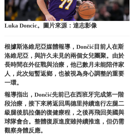
Luka Doncic。圖片來源：達志影像
根據斯洛維尼亞媒體報導，Dončić目前人在斯
洛維尼亞，與許久未見的兩個女兒團聚。由於
長時間在外征戰與治療，他已數月未能陪伴家
人，此次短暫返鄉，也被視為身心調整的重要
一環。
報導指出，Dončić先前已在西班牙完成第一階
段治療，接下來將返回馬德里持續進行左腿二
級腿後肌拉傷的復健療程，之後再飛回美國與
球隊會合。整體復原進度雖持續推進，但仍需
觀察身體反應。