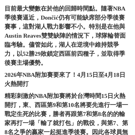
目前最大變數在於他的回歸時間點。隨著NBA
季後賽逼近，Dončić仍有可能缺席部分季後賽
賽事，這對湖人戰力影響不小。特別是在他與
Austin Reaves雙雙缺陣的情況下，球隊輪替面
臨考驗。儘管如此，湖人在逆境中維持競爭
力，以52勝29敗鎖定西區前四種子，並取得季
後賽主場優勢。
2026年NBA附加賽要來了！4月15日至4月18日
火熱開打
精彩刺激的NBA附加賽將於台灣時間15日火熱
開打，東、西區第9和第10名將要先進行一場一
戰定生死的比賽，勝者再跟第7和第8名的的輸
家再打一場「輸了就打包」的戰役，與第7、第
8名之爭的贏家一起挺進季後賽。因此各球員無