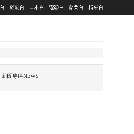
台
戲劇台
日本台
電影台
育樂台
精采台
新聞專區NEWS