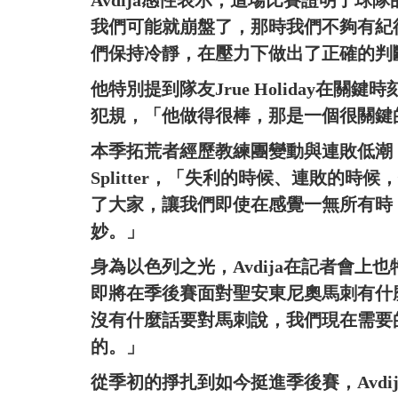
我們可能就崩盤了，那時我們不夠有紀
們保持冷靜，在壓力下做出了正確的判
他特別提到隊友Jrue Holiday在
犯規，「他做得很棒，那是一個很關鍵
本季拓荒者經歷教練團變動與連敗低潮，Av
Splitter，「失利的時候、連敗的
了大家，讓我們即使在感覺一無所有時
妙。」
身為以色列之光，Avdija在記者會
即將在季後賽面對聖安東尼奧馬刺有什
沒有什麼話要對馬刺說，我們現在需要
的。」
從季初的掙扎到如今挺進季後賽，Avd