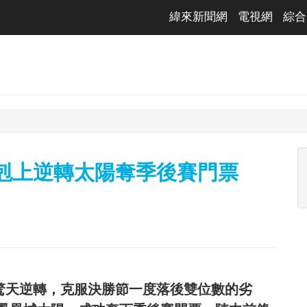
緯來新聞網
電視網
綜合
下剋上逆轉太陽奪季後賽門票
演驚天逆轉，克服決勝節一度落後雙位數的劣