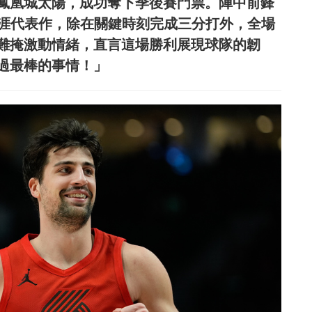
強敵鳳凰城太陽，成功奪下季後賽門票。陣中前鋒
打出生涯代表作，除在關鍵時刻完成三分打外，全場
他難掩激動情緒，直言這場勝利展現球隊的韌
過最棒的事情！」