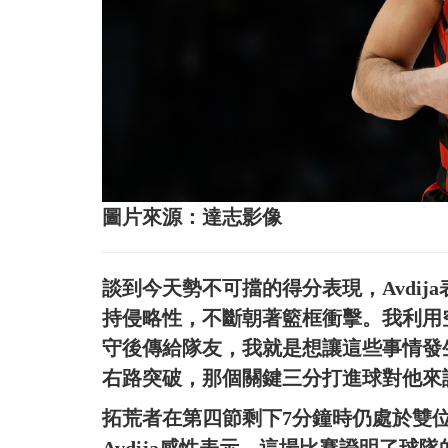
圖片來源：達志影像
談到今天勢不可擋的得分表現，Avdi
持侵略性，不斷朝著籃框衝擊。我利用
守後傳給隊友，我就是想讓這些事情發
右路突破，那個關鍵三分打進球對他來
拓荒者在第四節剩下7分鐘時仍處於雙
Avdija感性表示，這場比賽證明了