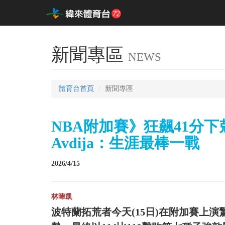
新聞專區
NEWS
體育台首頁
新聞專區
NBA附加賽》狂飆41分
Avdija：生涯最棒一戰
2026/4/15
林暐凱
波特蘭拓荒者今天(15日)在附加賽上