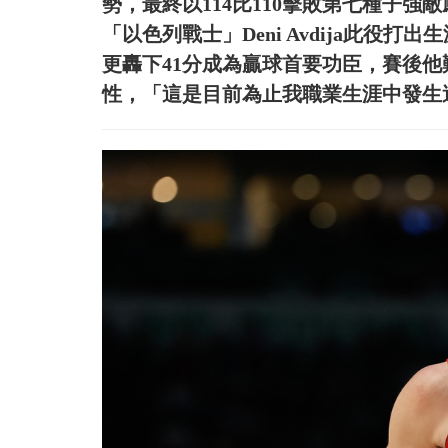
勢，最終以114比110擊敗第七種子
「以色列戰士」Deni Avdija此役
更轟下41分成為贏球首要功臣，賽後
性，「這是目前為止我職業生涯中發生