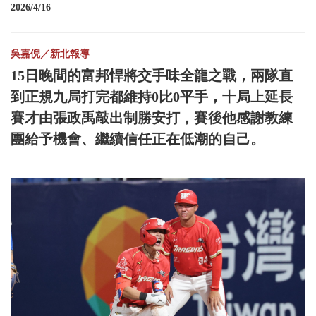
2026/4/16
吳嘉倪／新北報導
15日晚間的富邦悍將交手味全龍之戰，兩隊直
到正規九局打完都維持0比0平手，十局上延長
賽才由張政禹敲出制勝安打，賽後他感謝教練
團給予機會、繼續信任正在低潮的自己。