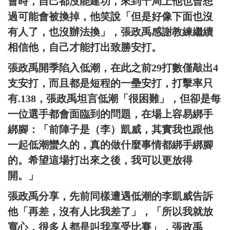
會時，自己都沒能建功，來到十局上他也曾想
過可能會被換掉，他笑說「但是好像下面也沒
有人了，也沒辦法換」，張政禹感謝教練繼續
相信他，自己才能打出致勝安打。
張政禹開季陷入低潮，在此之前29打數僅敲出4
支安打，而且都是短程的一壘安打，打擊率只
有.138，張政禹坦言低潮「很困難」，但卻是每
一位選手都會面臨到的問題，在場上容易綁手
綁腳：「前陣子是（李）凱威，其實我也跟他
一起低潮蠻久的，真的做什麼事情都綁手綁腳
的。希望這場打出來之後，我可以更放得
開。」
張政禹分享，先前同樣遭遇低潮的李凱威告訴
他「再差，沒有人比我差了」，「所以我就放
寬心，很多人都是叫我享受比賽」，張政禹