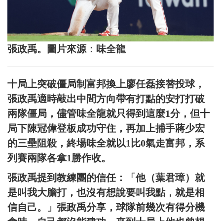
張政禹。圖片來源：味全龍
十局上突破僵局制富邦換上廖任磊接替投球，
張政禹適時敲出中間方向帶有打點的安打打破
兩隊僵局，儘管味全龍就只得到這麼1分，但十
局下陳冠偉登板成功守住，再加上捕手蔣少宏
的三壘阻殺，終場味全就以1比0氣走富邦，系
列賽兩隊各拿1勝作收。
張政禹提到教練團的信任：「他（葉君璋）就
是叫我大膽打，也沒有想說要叫我點，就是相
信自己。」張政禹分享，球隊前幾次有得分機