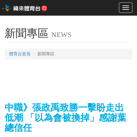
Toggl
naviga
新聞專區
NEWS
體育台首頁
新聞專區
中職》張政禹致勝一擊盼走出
低潮 「以為會被換掉」感謝葉
總信任