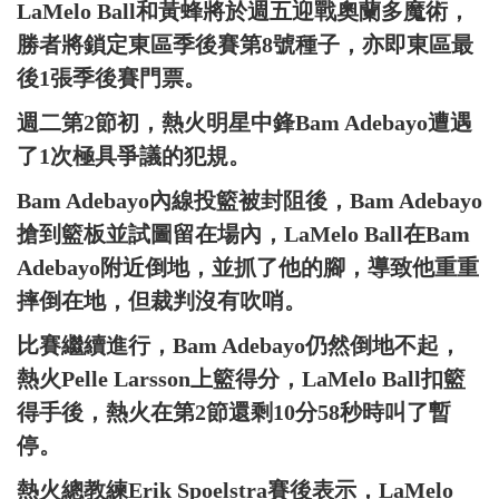
LaMelo Ball和黃蜂將於週五迎戰奧蘭多魔術，
勝者將鎖定東區季後賽第8號種子，亦即東區最
後1張季後賽門票。
週二第2節初，熱火明星中鋒Bam Adebayo遭遇
了1次極具爭議的犯規。
Bam Adebayo內線投籃被封阻後，Bam Adebayo
搶到籃板並試圖留在場內，LaMelo Ball在Bam
Adebayo附近倒地，並抓了他的腳，導致他重重
摔倒在地，但裁判沒有吹哨。
比賽繼續進行，Bam Adebayo仍然倒地不起，
熱火Pelle Larsson上籃得分，LaMelo Ball扣籃
得手後，熱火在第2節還剩10分58秒時叫了暫
停。
熱火總教練Erik Spoelstra賽後表示，LaMelo