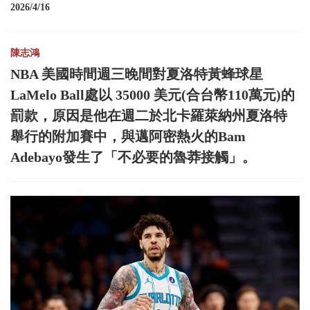
2026/4/16
陳志鴻
NBA 美國時間週三晚間對夏洛特黃蜂球星
LaMelo Ball處以 35000 美元(合台幣110萬元)的
罰款，原因是他在週二於北卡羅萊納州夏洛特
舉行的附加賽中，與邁阿密熱火的Bam
Adebayo發生了「不必要的魯莽接觸」。