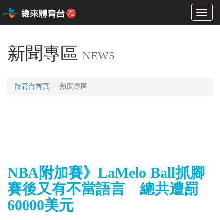
Toggl
naviga
新聞專區
NEWS
體育台首頁
新聞專區
NBA附加賽》LaMelo Ball抓腳
賽後又有不當語言 總共遭罰
60000美元