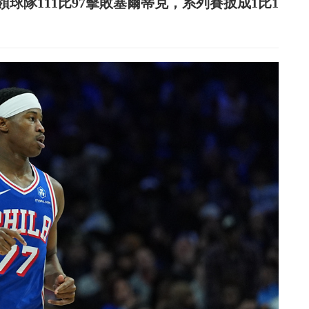
，帶領球隊111比97擊敗塞爾蒂克，系列賽扳成1比1