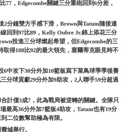
4比77，Edgecombe關鍵三分重砲回到6分差，
分鐘雙方手感下滑，Brown與Tatum隨後連
到97比89，Kelly Oubre Jr.錦上添花三分
rown投進三分球燃起希望，但Edgecombe的三
鐘時取得108比92的最大領先，塞爾蒂克眼見時不
球10投6中攻下30分外加10籃板寫下菜鳥球季季後賽
5記三分球貢獻29分外加9助攻，2人聯手59分超過
節合計僅3成7，此為戰局被逆轉的關鍵。全隊只
場最高36分外加7籃板4助攻，Tatum也有19分
來到二位數幫助極為有限。
到費城舉行。