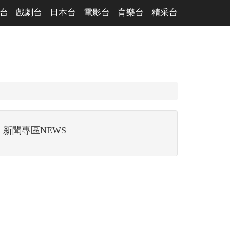
台
戲劇台
日本台
電影台
育樂台
精采台
新聞專區NEWS