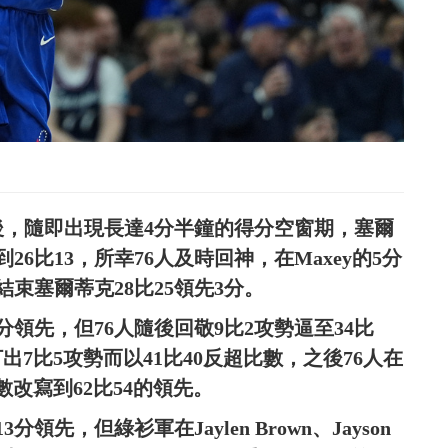
先後，隨即出現長達4分半鐘的得分空窗期，塞爾
26比13，所幸76人及時回神，在Maxey的5分
結束塞爾蒂克28比25領先3分。
分領先，但76人隨後回敬9比2攻勢逼至34比
5分打出7比5攻勢而以41比40反超比數，之後76人在
比數改寫到62比54的領先。
領先，但綠衫軍在Jaylen Brown、Jayson