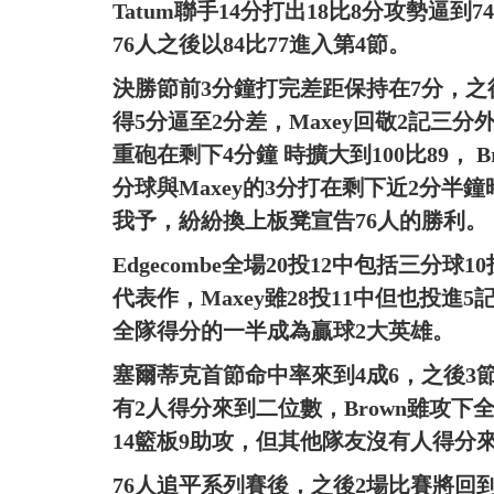
Tatum聯手14分打出18比8分攻勢逼到7
76人之後以84比77進入第4節。
決勝節前3分鐘打完差距保持在7分，之後2
得5分逼至2分差，Maxey回敬2記三分外線回
重砲在剩下4分鐘 時擴大到100比89， B
分球與Maxey的3分打在剩下近2分半
我予，紛紛換上板凳宣告76人的勝利。
Edgecombe全場20投12中包括三分
代表作，Maxey雖28投11中但也投進
全隊得分的一半成為贏球2大英雄。
塞爾蒂克首節命中率來到4成6，之後3
有2人得分來到二位數，Brown雖攻下全
14籃板9助攻，但其他隊友沒有人得分
76人追平系列賽後，之後2場比賽將回