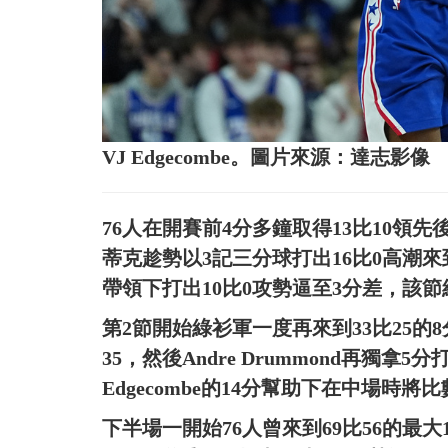
VJ Edgecombe。圖片來源：達志影像
76人在開賽前4分多鐘取得13比10領
蒂克趁勢以3記三分球打出16比0高潮來到
帶領下打出10比0攻勢逼至3分差，該節
第2節開始綠衫軍一度再來到33比25的8
35，然後Andre Drummond再獨拿
Edgecombe的14分幫助下在中場時將
下半場一開始76人曾來到69比56的最大13分