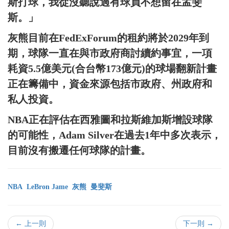
斯打球，我從沒聽說過有球員不想留在孟斐
斯。」
灰熊目前在FedExForum的租約將於2029年到
期，球隊一直在與市政府商討續約事宜，一項
耗資5.5億美元(合台幣173億元)的球場翻新計畫
正在籌備中，資金來源包括市政府、州政府和
私人投資。
NBA正在評估在西雅圖和拉斯維加斯增設球隊
的可能性，Adam Silver在過去1年中多次表示，
目前沒有搬遷任何球隊的計畫。
NBA
LeBron Jame
灰熊
曼斐斯
← 上一則
下一則 →