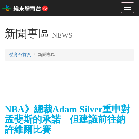
Toggl
naviga
新聞專區
NEWS
體育台首頁
新聞專區
NBA》總裁Adam Silver重申對
孟斐斯的承諾 但建議前往納
許維爾比賽