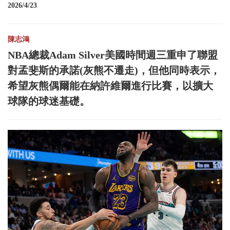
2026/4/23
陳志鴻
NBA總裁Adam Silver美國時間週三重申了聯盟
對孟斐斯的承諾(灰熊不遷走)，但他同時表示，
希望灰熊偶爾能在納許維爾進行比賽，以擴大
球隊的球迷基礎。