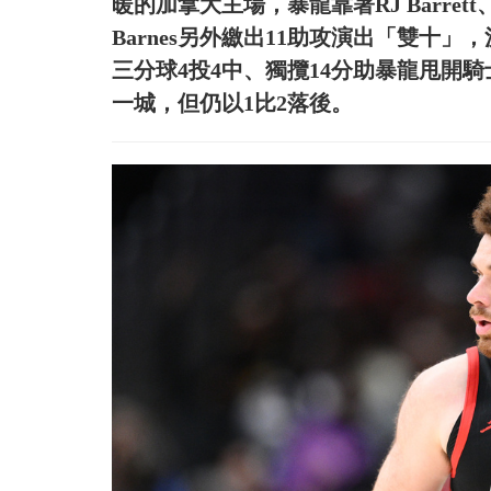
暖的加拿大主場，暴龍靠著RJ Barrett、
Barnes另外繳出11助攻演出「雙十」，決
三分球4投4中、獨攬14分助暴龍甩開騎
一城，但仍以1比2落後。