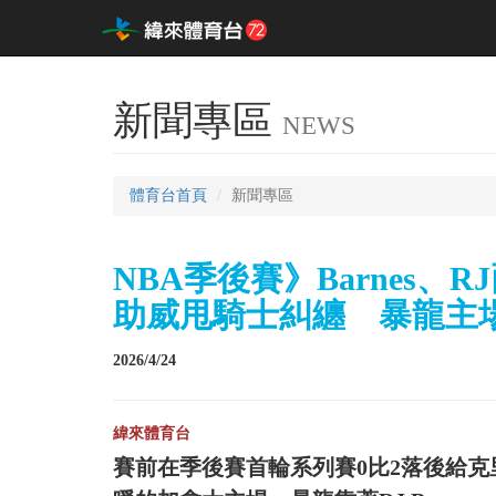
新聞專區
NEWS
體育台首頁
新聞專區
NBA季後賽》Barnes、R
助威甩騎士糾纏 暴龍主
2026/4/24
緯來體育台
賽前在季後賽首輪系列賽0比2落後給克