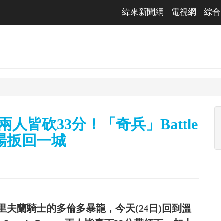
緯來新聞網
電視網
綜合
J兩人皆砍33分！「奇兵」Battle
場扳回一城
里夫蘭騎士的多倫多暴龍，今天(24日)回到溫