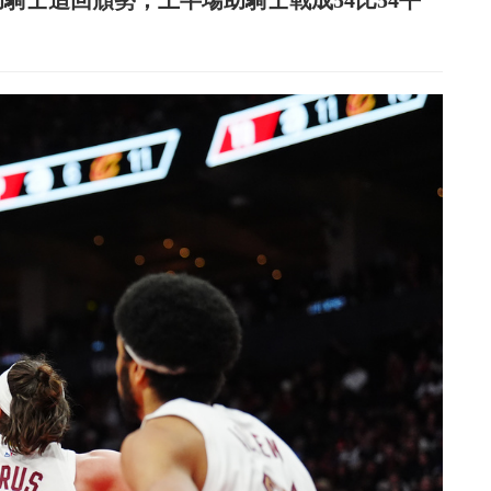
騎士追回頹勢，上半場助騎士戰成54比54平