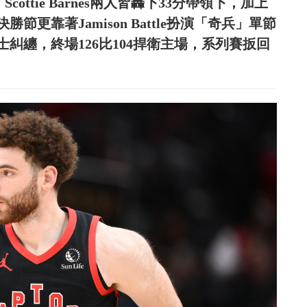
Scottie Barnes兩人皆轟下33分帶領下，加上
勝節更靠著Jamison Battle扮演「奇兵」單節
士糾纏，終場126比104捍衛主場，系列賽扳回