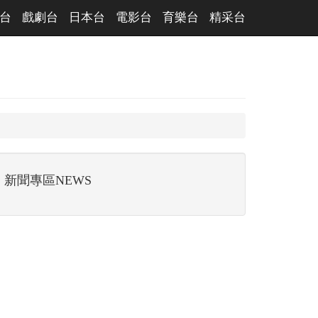
台
戲劇台
日本台
電影台
育樂台
精采台
新聞專區NEWS