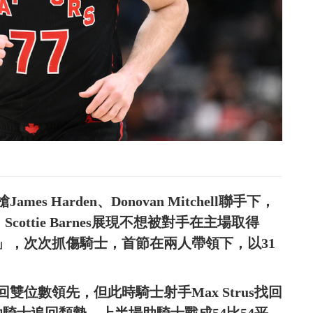
 Harden、Donovan Mitchell聯手下，
Scottie Barnes展現不想被對手在主場取得
」，次次抓傷騎士，首節在兩人帶領下，以31
回雙位數領先，但此時騎士射手Max Strus找回