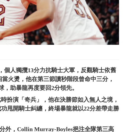
分，個人獨攬13分力抗騎士大軍，反觀騎士依舊
役手感相當火燙，他在第三節讀秒階段曾命中三分，
壓哨球，助暴龍再度要回2分領先。
ttle此時扮演「奇兵」，他在決勝節如入無人之境，
成功甩開騎士糾纏，終場暴龍就以22分差帶走勝
。
分外，Collin Murray-Boyles挹注全隊第三高