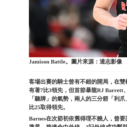
Jamison Battle。圖片來源：達志影像
客場出賽的騎士曾有不錯的開局，在雙槍James
有著7比3領先，但首節暴龍RJ Barrett、
「聽牌」的氣勢，兩人的三分箭「利爪
比25取得領先。
Barnes在次節初依舊得理不饒人，曾要