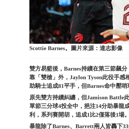
Scottie Barnes。圖片來源：達志影像
雙方易籃後，Barnes持續在第三節飆
靠「雙槍」外，Jaylon Tyson此
助騎士追成81平手，但Barnes命中
原先雙方持續糾纏，但Jamison Ba
單節三分球4投全中，挹注14分助暴龍
利，系列賽開胡，追成1比2僅落後1場
暴龍除了Barnes、Barrett兩人皆轟下33