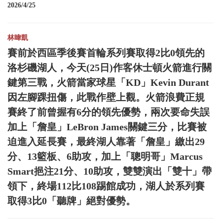
2026/4/25
林暐凱
賽前於西區季後賽首輪系列賽取得2比0領先的
洛杉磯湖人，今天(25日)作客休士頓火箭進行關
鍵第三戰，火箭當家球星「KD」Kevin Durant
因左腳踝扭傷，此戰作壁上觀。火箭浪費正規
賽終了前曾握有6分的領先優勢，兩次要命失誤
加上「詹皇」LeBron James關鍵三分，比賽被
迫進入延長賽，最終湖人靠著「詹皇」繳出29
分、13籃板、6助攻，加上「聰明哥」Marcus
Smart挹注21分、10助攻，雙雙演出「雙十」帶
領下，終場112比108踢館成功，湖人於系列賽
取得3比0「聽牌」絕對優勢。