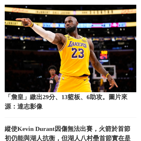
「詹皇」繳出29分、13籃板、6助攻。圖片來
源：達志影像
縱使Kevin Durant因傷無法出賽，火箭於首節
初仍能與湖人抗衡，但湖人八村壘首節實在是