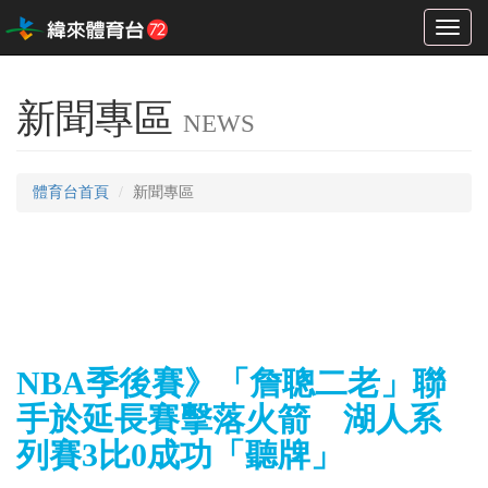
Toggl
naviga
新聞專區
NEWS
體育台首頁
新聞專區
NBA季後賽》「詹聰二老」聯
手於延長賽擊落火箭 湖人系
列賽3比0成功「聽牌」