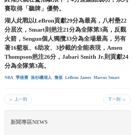
賽取得「聽牌」優勢。
湖人此戰以LeBron貢獻29分為最高，八村壘22
分居次，Smart則挹注21分為全隊第3高，反觀
火箭，Sengun個人獨攬33分為全場最高，另有
著16籃板、6助攻、3抄截的全能表現，Amen
Thompson挹注26分，Jabari Smith Jr.則貢獻24
分為全隊第3高。
NBA
季後賽
洛杉磯湖人
詹皇
LeBron James
Marcus Smart
← 上一則
下一則 →
新聞專區NEWS