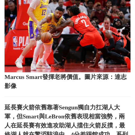
Marcus Smart發揮老將價值。圖片來源：達志
影像
延長賽火箭依舊靠著Sengun獨自力扛湖人大
軍，但Smart與LeBron依舊表現相當強勢，兩
人在延長賽有效進攻助湖人擋住火箭反撲，最
終湖人就在驚滔駭浪中，4分差踢館成功，系列