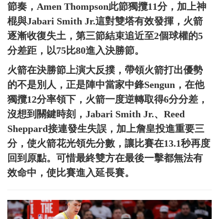
節奏，Amen Thompson此節獨攬11分，加上神
棍與Jabari Smith Jr.這對雙塔有效發揮，火箭
逐漸收復失土，第三節結束追近至2個球權的5
分差距，以75比80進入決勝節。
火箭在決勝節上演大反撲，帶領火箭打出優勢
的不是別人，正是陣中當家中鋒Sengun，在他
獨攬12分率領下，火箭一度逆轉取得6分分差，
沒想到關鍵時刻，Jabari Smith Jr.、Reed
Sheppard接連發生失誤，加上詹皇投進重要三
分，使火箭花光領先分數，讓比賽在13.1秒再度
回到原點。可惜最終雙方在最後一擊都無法有
效命中，使比賽進入延長賽。