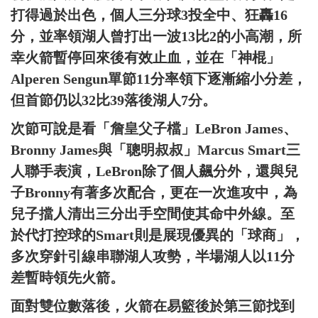
打得過於出色，個人三分球3投全中、狂轟16
分，並率領湖人曾打出一波13比2的小高潮，所
幸火箭暫停回來後有效止血，並在「神棍」
Alperen Sengun單節11分率領下逐漸縮小分差，
但首節仍以32比39落後湖人7分。
次節可說是看「詹皇父子檔」LeBron James、
Bronny James與「聰明叔叔」Marcus Smart三
人聯手表演，LeBron除了個人飆分外，還與兒
子Bronny有著多次配合，更在一次進攻中，為
兒子擋人清出三分出手空間使其命中外線。至
於代打控球的Smart則是展現優異的「球商」，
多次穿針引線串聯湖人攻勢，半場湖人以11分
差暫時領先火箭。
面對雙位數落後，火箭在易籃後於第三節找到