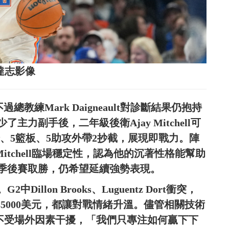
源：達志影像
總教練Mark Daigneault對診斷結果仍抱持
力副手後，二年級後衛Ajay Mitchell可
分、5籃板、5助攻外帶2抄截，展現即戰力。陣
er也盛讚Mitchell臨場穩定性，認為他的沉著性格能幫助
輪季後賽取勝，仍希望延續強勢表現。
lon Brooks、Luguentz Dort衝突，
罰款35000美元，都讓對戰情緒升溫。儘管相關技術
調球隊不受場外因素干擾，「我們只專注如何贏下下