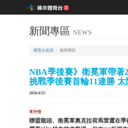
新聞專區
NEWS
體育台首頁
新聞專區
NBA季後賽》衛冕軍帶著
挑戰季後賽首輪11連勝 太
2026/4/25
李升愷
聯盟龍頭、衛冕軍奧克拉荷馬雷霆在季