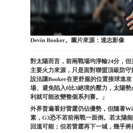
Devin Booker。圖片來源：達志影像
對太陽而言，前兩戰場均淨輸24分，但並非
主要火力來源，只是面對聯盟頂級防守始終
設法讓Booker在更舒服的位置接球
場、避免陷入0比3絕境的壓力，太陽勢必全
利就可能改變整個系列賽。」
外界普遍看好雷霆仍佔優勢，但隨著Wil
素，G3恐不若前兩戰一面倒。若太陽
回溫可能；但若雷霆再下一城，幾乎將