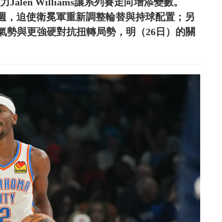
alen Williams讓系列賽走向增添變數。
席一週，迫使衛冕軍重新調整輪替與持球配置；另
氣勢與更強硬對抗扭轉局勢，明（26日）的關