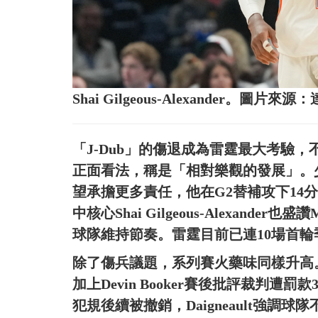
Shai Gilgeous-Alexander。圖片來
「J-Dub」的傷退成為雷霆最大考驗，不過
正面看法，稱是「相對樂觀的發展」。少了主
望承擔更多責任，他在G2替補攻下14
中核心Shai Gilgeous-Alexand
球隊維持節奏。雷霆目前已連10場首
除了傷兵議題，系列賽火藥味同樣升高。G2中Dil
加上Devin Booker賽後批評裁判遭
犯規後續被撤銷，Daigneault強