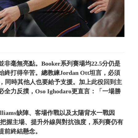
毫無亮點。Booker系列賽場均22.5分仍是
打得辛苦。總教練Jordan Ott坦言，必須
進攻，同時其他人也要給予支援。加上此役回到主
力反撲，Oso Ighodaro更直言：「一場勝
liams缺陣、客場作戰以及太陽背水一戰因
能把握主場、提升外線與對抗強度，系列賽仍有
提前終結懸念。