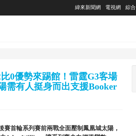
緯來新聞網
電視網
綜合
2比0優勢來踢館！雷霆G3客場
陽需有人挺身而出支援Booker
後賽首輪系列賽前兩戰全面壓制鳳凰城太陽，