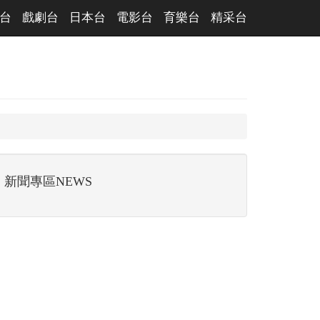
台
戲劇台
日本台
電影台
育樂台
精采台
新聞專區NEWS