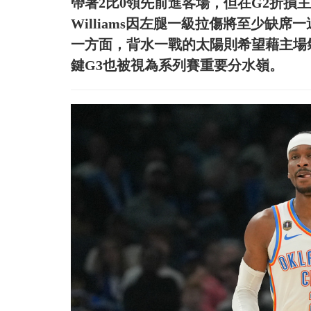
帶著2比0領先前進客場，但在G2折損主力J
Williams因左腿一級拉傷將至少缺
一方面，背水一戰的太陽則希望藉主場
鍵G3也被視為系列賽重要分水嶺。