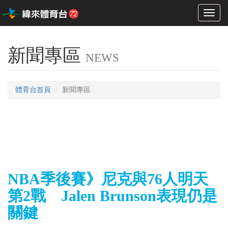
Toggl
naviga
新聞專區
NEWS
體育台首頁
新聞專區
NBA季後賽》尼克與76人明天
第2戰 Jalen Brunson表現仍是
關鍵