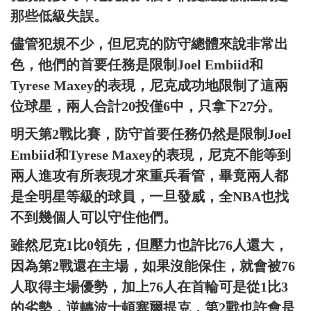
那些低級失誤。
儘管犯規不少，但尼克的防守總體來說非常出
色，他們的首要任務是限制Joel Embiid和
Tyrese Maxey的表現，尼克成功地限制了這兩
位球星，兩人合計20投僅6中，只拿下27分。
明天第2戰比賽，防守首要任務仍然是限制Joel
Embiid和Tyrese Maxey的表現，尼克不能等到
兩人進攻有所表現才來重兵看管，畢竟兩人都
是全明星等級的球員，一旦發威，全NBA也找
不到幾個人可以守住他們。
雖然尼克1比0領先，但壓力也許比76人還大，
因為第2戰還在主場，如果沒能保住，就會被76
人取得主場優勢，加上76人在首輪可是從1比3
的劣勢，逆轉波士頓塞爾提克，第2戰也許會是