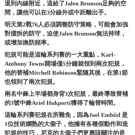
退到內線附近，這給了Jalen Brunson足夠的空
間，讓他可以在3分線外或中距離出手。
明天第2戰76人必須調整防守策略，可能會加強
對擋拆的防守，迫使Jalen Brunson無法持球，
或增加換防頻率。
犯規可能是這輪系列賽的一大重點，Karl-
Anthony Towns開場僅5分鐘就領到兩次犯規，
他的替補Mitchell Robinson緊隨其後，在第1節
也領到了兩次犯規。
兩名中鋒上半場都身背3次犯規，最終導致替補
的3號中鋒Ariel Hukporti獲得了輪替時間。
這輪系列賽犯規在所難免，因為Joel Embiid 是
1位技術嫻熟的大個子，他擁有各種假動作和造
犯規的技巧，尼克的大個子們更應該關注的是