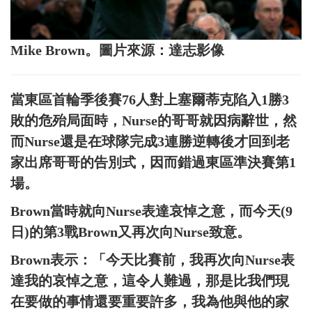
Mike Brown。圖片來源：達志影像
當東區首輪季後賽76人對上塞爾蒂克陷入1勝3
敗的危殆局面時，Nurse的哥哥就因病辭世，然
而Nurse還是在球隊完成3連勝逆轉後才回到老
家出席哥哥的告別式，因而錯過東區準決賽第1
場。
Brown當時就向Nurse表達哀悼之意，而今天(9
日)的第3戰Brown又再次向Nurse致意。
Brown表示：「今天比賽前，我再次向Nurse表
達我的哀悼之意，這令人難過，那是比我們現
在要做的事情還要重要許多，我為他與他的家