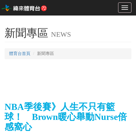
Toggl
naviga
新聞專區
NEWS
體育台首頁
新聞專區
NBA季後賽》人生不只有籃
球！ Brown暖心舉動Nurse倍
感窩心