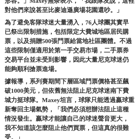
形容。」Maxey無奈表示，「我跟隊友說，這裡
對他們來說甚至比麥迪遜廣場花園還吵。」
為了避免客隊球迷大量湧入，76人球團其實早
已祭出限制措施，包括限定大費城地區居民購
票，以及捐贈500張門票給當地社區團體。不過
這些限制僅適用於第一手交易市場，二手票券
交易平台並未受到影響，因此大量尼克球迷仍
能夠順利搶票進場。
據報導，系列賽期間下層區域門票價格甚至飆
破1000美元，但依舊無法阻止尼克球迷南下費
城力挺球隊。Maxey坦言，球隊只能透過贏球重
新奪回主場氣勢，「我們必須想辦法阻止這種
情況發生。贏球才能讓自己的球迷聲音更大，
我不知道該怎麼阻止他們買票，但這真的很難
受。」