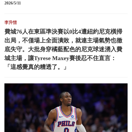
2026/5/11
李升愷
費城76人在東區準決賽以0比4遭紐約尼克橫掃
出局，不僅場上全面潰敗，就連主場氣勢也徹
底失守。大批身穿橘藍配色的尼克球迷湧入費
城主場，讓Tyrese Maxey賽後忍不住直言：
「這感覺真的糟透了。」