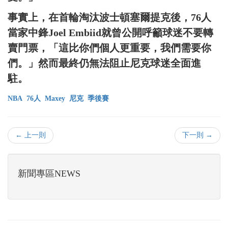
事實上，在首輪淘汰波士頓塞爾提克後，76人
當家中鋒Joel Embiid就曾公開呼籲球迷不要轉
賣門票，「這比你們個人更重要，我們需要你
們。」然而最終仍無法阻止尼克球迷全面進
駐。
NBA
76人
Maxey
尼克
季後賽
← 上一則
下一則 →
新聞專區NEWS