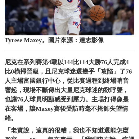
Tyrese Maxey。圖片來源：達志影像
尼克在系列賽第4戰以144比114大勝76人完成4
比0橫掃晉級，且尼克球迷還幾乎「攻陷」了76
人主場富國銀行中心，從比賽過程到終場哨音
響起，現場不斷傳出大量尼克球迷的歡呼聲，
也讓76人球員明顯感受到壓力。主場打得像是
在客場，讓Maxey賽後受訪時毫不掩飾失望情
緒。
「老實說，這真的很糟，我也不知道還能怎麼