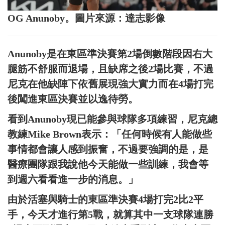
OG Anunoby。圖片來源：達志影像
Anunoby是在東區準決賽第2場倒數階段因右大
腿筋不舒服而退場，且缺席之後2場比賽，不過
尼克在他缺陣下依舊展現強大實力而在4場打完
後闖進東區決賽並以逸待勞。
看到Anunoby現已能參與球隊多項練習，尼克總
教練Mike Brown表示：「任何時候有人能做些
事情都會讓人感到振奮，不過要強調的是，是
醫療團隊跟我說他今天能做一些訓練，我會等
到週六看看進一步的消息。」
由於活塞與騎士的東區準決賽4場打完2比2平
手，今天才進行第5戰，就算其中一支球隊連勝