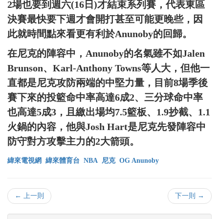
2場也要到週六(16日)才結束系列賽，代表東區
決賽最快要下週才會開打甚至可能更晚些，因
此就時間點來看更有利於Anunoby的回歸。
在尼克的陣容中，Anunoby的名氣雖不如Jalen
Brunson、Karl-Anthony Towns等人大，但他一
直都是尼克攻防兩端的中堅力量，目前8場季後
賽下來的投籃命中率高達6成2、三分球命中率
也高達5成3，且繳出場均7.5籃板、1.9抄截、1.1
火鍋的內容，他與Josh Hart是尼克先發陣容中
防守對方攻擊主力的2大箭頭。
緯來電視網
緯來體育台
NBA
尼克
OG Anunoby
← 上一則
下一則 →