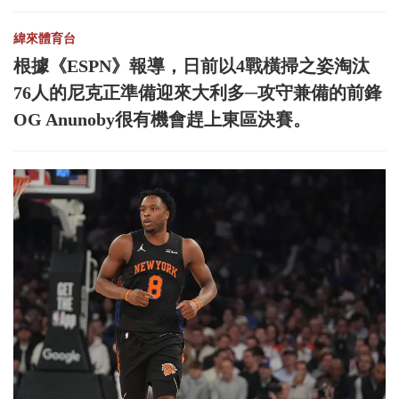
緯來體育台
根據《ESPN》報導，日前以4戰橫掃之姿淘汰
76人的尼克正準備迎來大利多─攻守兼備的前鋒
OG Anunoby很有機會趕上東區決賽。