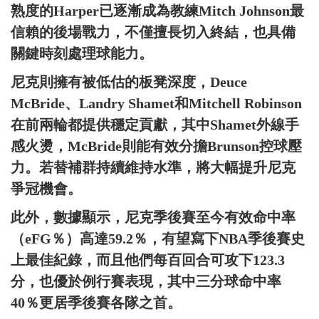
熟度的Harper已逐漸成為教練Mitch Johnson最
信賴的後場戰力，不僅擅長切入終結，也具備
關鍵時刻處理球能力。
尼克則擁有被低估的板凳深度，Deuce
McBride、Landry Shamet和Mitchell Robinson
在前兩輪都提供穩定貢獻，其中Shamet外線手
感火燙，McBride則能有效分擔Brunson控球壓
力。若替補群持續維持水準，將大幅提升尼克
爭冠機會。
此外，數據顯示，尼克季後賽至今有效命中率
（eFG％）高達59.2％，有望寫下NBA季後賽史
上最佳紀錄，而且他們每百回合可攻下123.3
分，也優於例行賽表現，其中三分球命中率
40％更居季後賽各隊之首。