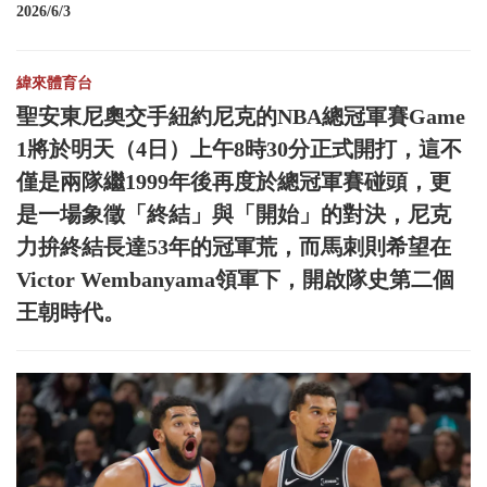
2026/6/3
緯來體育台
聖安東尼奧交手紐約尼克的NBA總冠軍賽Game
1將於明天（4日）上午8時30分正式開打，這不
僅是兩隊繼1999年後再度於總冠軍賽碰頭，更
是一場象徵「終結」與「開始」的對決，尼克
力拚終結長達53年的冠軍荒，而馬刺則希望在
Victor Wembanyama領軍下，開啟隊史第二個
王朝時代。