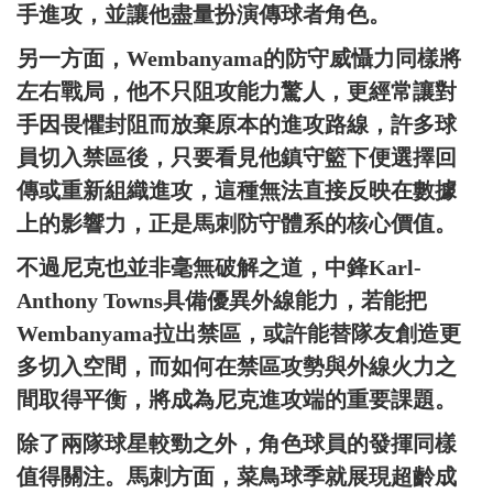
手進攻，並讓他盡量扮演傳球者角色。
另一方面，Wembanyama的防守威懾力同樣將
左右戰局，他不只阻攻能力驚人，更經常讓對
手因畏懼封阻而放棄原本的進攻路線，許多球
員切入禁區後，只要看見他鎮守籃下便選擇回
傳或重新組織進攻，這種無法直接反映在數據
上的影響力，正是馬刺防守體系的核心價值。
不過尼克也並非毫無破解之道，中鋒Karl-
Anthony Towns具備優異外線能力，若能把
Wembanyama拉出禁區，或許能替隊友創造更
多切入空間，而如何在禁區攻勢與外線火力之
間取得平衡，將成為尼克進攻端的重要課題。
除了兩隊球星較勁之外，角色球員的發揮同樣
值得關注。馬刺方面，菜鳥球季就展現超齡成