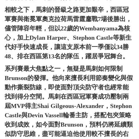
相較之下，馬刺的晉級之路更加艱辛，西區冠
軍賽與衛冕軍奧克拉荷馬雷霆鏖戰7場後勝出，
儘管陣容年輕，但以22歲的Wembanyama為核
心，加上Dylan Harper、Stephon Castle等新生
代好手快速成長，讓這支原本前一季僅以34勝
48、排在西區第13名的隊伍，躍居爭冠舞台。
系列賽最大焦點之一，無疑是馬刺如何限制
Brunson的發揮。他向來擅長利用節奏變化與假
動作撕裂防線，即使面對頂尖防守者也經常能
找到得分空間。馬刺在西區冠軍賽成功壓制兩
屆MVP得主Shai Gilgeous-Alexander，Stephon
Castle與Devin Vassell輪番主防，搭配包夾策略
收到成效，如今面對Brunson，預料仍將延續類
似防守思維，盡可能逼迫他使用較不擅長的右