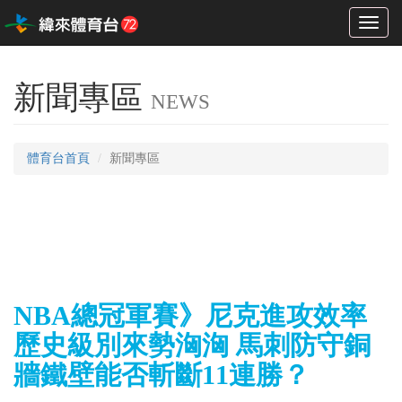
Toggl
naviga
新聞專區
NEWS
體育台首頁
新聞專區
NBA總冠軍賽》尼克進攻效率
歷史級別來勢洶洶 馬刺防守銅
牆鐵壁能否斬斷11連勝？