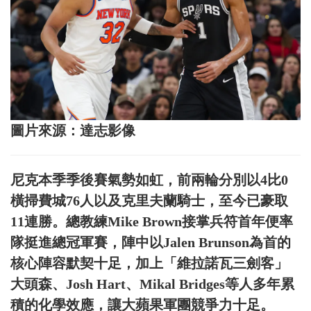
圖片來源：達志影像
尼克本季季後賽氣勢如虹，前兩輪分別以4比0
橫掃費城76人以及克里夫蘭騎士，至今已豪取
11連勝。總教練Mike Brown接掌兵符首年便率
隊挺進總冠軍賽，陣中以Jalen Brunson為首的
核心陣容默契十足，加上「維拉諾瓦三劍客」
大頭森、Josh Hart、Mikal Bridges等人多年累
積的化學效應，讓大蘋果軍團競爭力十足。