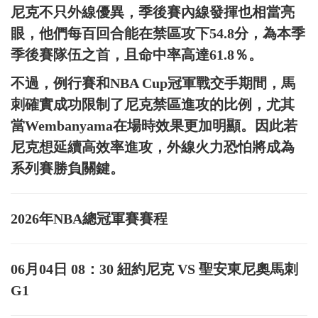
尼克不只外線優異，季後賽內線發揮也相當亮
眼，他們每百回合能在禁區攻下54.8分，為本季
季後賽隊伍之首，且命中率高達61.8％。
不過，例行賽和NBA Cup冠軍戰交手期間，馬
刺確實成功限制了尼克禁區進攻的比例，尤其
當Wembanyama在場時效果更加明顯。因此若
尼克想延續高效率進攻，外線火力恐怕將成為
系列賽勝負關鍵。
2026年NBA總冠軍賽賽程
06月04日 08：30 紐約尼克 VS 聖安東尼奧馬刺
G1