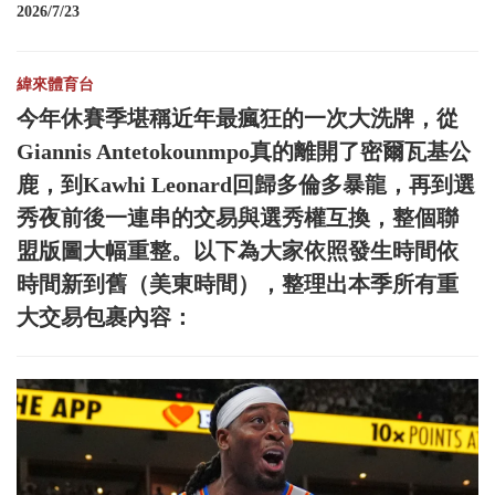
2026/7/23
緯來體育台
今年休賽季堪稱近年最瘋狂的一次大洗牌，從
Giannis Antetokounmpo真的離開了密爾瓦基公
鹿，到Kawhi Leonard回歸多倫多暴龍，再到選
秀夜前後一連串的交易與選秀權互換，整個聯
盟版圖大幅重整。以下為大家依照發生時間依
時間新到舊（美東時間），整理出本季所有重
大交易包裹內容：