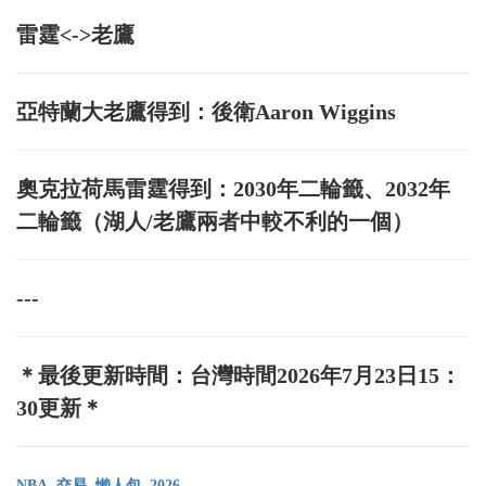
雷霆<->老鷹
亞特蘭大老鷹得到：後衛Aaron Wiggins
奧克拉荷馬雷霆得到：2030年二輪籤、2032年
二輪籤（湖人/老鷹兩者中較不利的一個）
---
＊最後更新時間：台灣時間2026年7月23日15：
30更新＊
NBA
交易
懶人包
2026