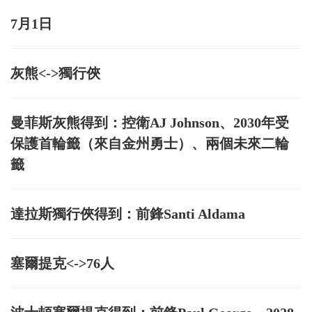
7月1日
灰熊<->獨行俠
曼菲斯灰熊得到：控衛AJ Johnson、2030年受
保護首輪籤（來自金州勇士）、兩個未來二輪
籤
達拉斯獨行俠得到：前鋒Santi Aldama
塞爾提克<->76人