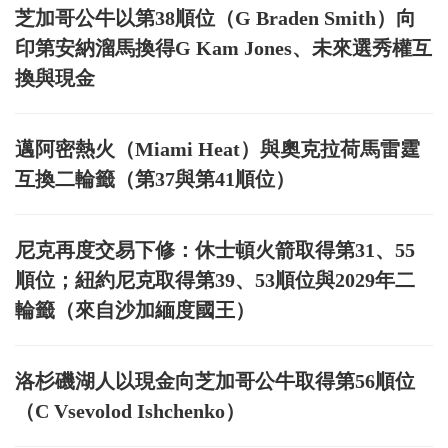
芝加哥公牛以第38順位（G Braden Smith）向
印第安納溜馬換得G Kam Jones、未來選秀權互
換與現金
邁阿密熱火（Miami Heat）與奧克拉荷馬雷霆
互換二輪籤（第37與第41順位）
尼克再度交易下修：休士頓火箭取得第31、55
順位；紐約尼克取得第39、53順位與2029年二
輪籤（來自沙加緬度國王）
洛杉磯湖人以現金向芝加哥公牛取得第56順位
（C Vsevolod Ishchenko）