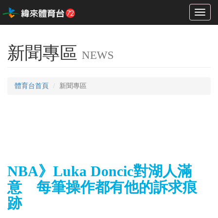
Toggl
naviga
新聞專區
NEWS
體育台首頁
新聞專區
NBA》Luka Doncic對湖人滿
意 每筆操作都有他的訴求痕
跡