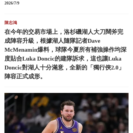
2026/7/9
陳志鴻
在今年的交易市場上，洛杉磯湖人大刀闊斧完
成陣容升級，根據湖人隨隊記者Dave
McMenamin爆料，球隊今夏所有補強操作均深
度貼合Luka Doncic的建隊訴求，這也讓Luka
Doncic對湖人十分滿意，全新的「獨行俠2.0」
陣容正式成形。