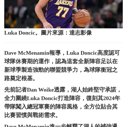
Luka Doncic。圖片來源：達志影像
Dave McMenamin報導，Luka Doncic高度認可
球隊休賽期的運作，認為這套全新陣容足以在
新球季製造強勁的聯盟競爭力，為球隊衝冠之
路奠定根基。
先前記者Dan Woike透露，湖人始終堅守承諾，
全力圍繞Luka Doncic打造陣容，復刻其2024年
帶隊闖入總冠軍賽的陣容風格，全方位貼合其
比賽習慣與戰術需求。
Dave McMenamin進一步解釋了湖人的補強邏