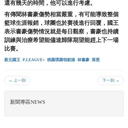
還有幾天的時間，他可以進行考慮。
有傳聞林書豪傷勢相當嚴重，有可能導致整個
籃球生涯報銷，球團也於賽後進行回覆，國王
表示書豪傷勢情況就是每日觀察，書豪也持續
訓練與治療希望能儘速歸隊期望能趕上下一場
比賽。
新北國王
P.LEAGUE+
桃園璞園領航猿
林書豪
萊恩
← 上一則
下一則 →
新聞專區NEWS