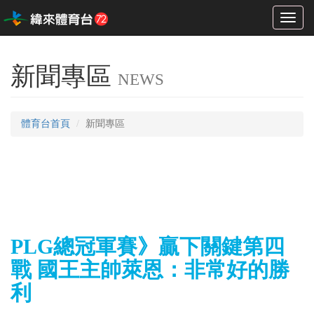
Toggl
naviga
新聞專區
NEWS
體育台首頁
新聞專區
PLG總冠軍賽》贏下關鍵第四
戰 國王主帥萊恩：非常好的勝
利