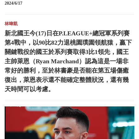
2024/6/17
林暐凱
新北國王今(17)日在P.LEAGUE+總冠軍系列賽
第4戰中，以90比82力退桃園璞園領航猿，贏下
關鍵戰役的國王於系列賽取得3比1領先，國王
主帥萊恩（Ryan Marchand）認為這是一場非
常好的勝利，至於林書豪是否能在第五場傷癒
復出，萊恩表示還不能確定整體狀況，還有幾
天時間可以考慮。