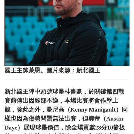
國王主帥萊恩。圖片來源：新北國王
新北國王陣中頭號球星林書豪，於關鍵第四戰
賽前傳出因腳部不適，本場比賽將會作壁上
觀，除此之外，曼尼高（Kenny Manigault）同
樣也因為傷勢問題無法出賽，但奧帝（Austin
Daye）展現球星價值，除全場貢獻28分10籃板