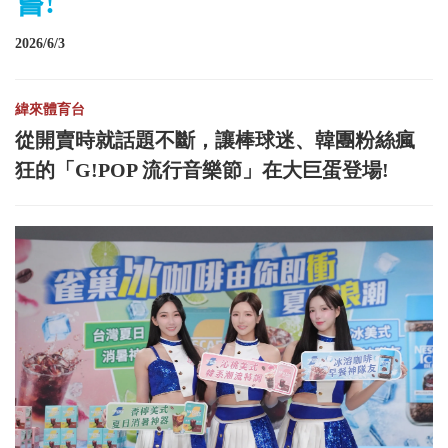
嘗!
2026/6/3
緯來體育台
從開賣時就話題不斷，讓棒球迷、韓團粉絲瘋
狂的「G!POP 流行音樂節」在大巨蛋登場!