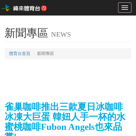
Toggl
naviga
新聞專區
NEWS
體育台首頁
新聞專區
雀巢咖啡推出三款夏日冰咖啡
冰凍大巨蛋 韓妞人手一杯的水
蜜桃咖啡Fubon Angels也來品