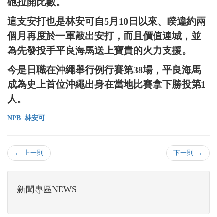
砲拉開比數。
這支安打也是林安可自5月10日以來、睽違約兩
個月再度於一軍敲出安打，而且價值連城，並
為先發投手平良海馬送上寶貴的火力支援。
今是日職在沖繩舉行例行賽第38場，平良海馬
成為史上首位沖繩出身在當地比賽拿下勝投第1
人。
NPB
林安可
← 上一則
下一則 →
新聞專區NEWS