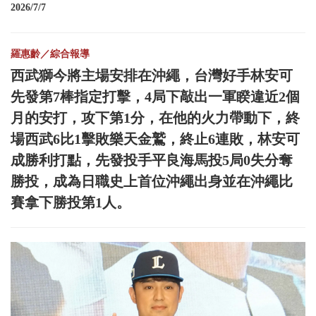
2026/7/7
羅惠齡／綜合報導
西武獅今將主場安排在沖繩，台灣好手林安可
先發第7棒指定打擊，4局下敲出一軍睽違近2個
月的安打，攻下第1分，在他的火力帶動下，終
場西武6比1擊敗樂天金鷲，終止6連敗，林安可
成勝利打點，先發投手平良海馬投5局0失分奪
勝投，成為日職史上首位沖繩出身並在沖繩比
賽拿下勝投第1人。