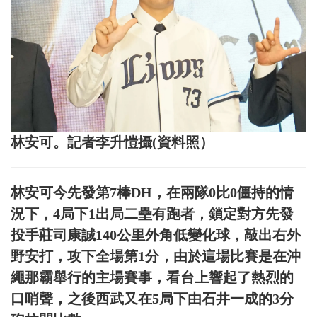
林安可。記者李升愷攝(資料照）
林安可今先發第7棒DH，在兩隊0比0僵持的情
況下，4局下1出局二壘有跑者，鎖定對方先發
投手莊司康誠140公里外角低變化球，敲出右外
野安打，攻下全場第1分，由於這場比賽是在沖
繩那霸舉行的主場賽事，看台上響起了熱烈的
口哨聲，之後西武又在5局下由石井一成的3分