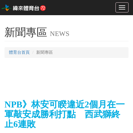
Toggl
naviga
新聞專區
NEWS
體育台首頁
新聞專區
NPB》林安可睽違近2個月在一
軍敲安成勝利打點 西武獅終
止6連敗