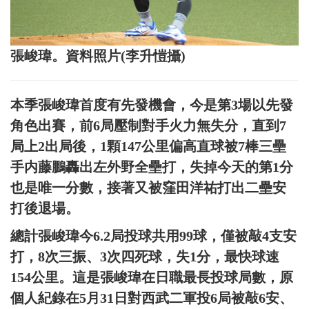
張峻瑋。資料照片(李升愷攝)
本季張峻瑋首度有先發機會，今是第3場以先發
角色出賽，前6局壓制對手火力無失分，直到7
局上2出局後，1顆147公里偏高直球被7棒三壘
手内藤鵬轟出左外野全壘打，失掉今天的第1分
也是唯一分數，接著又被窪田洋祐打出二壘安
打後退場。
總計張峻瑋今6.2局投球共用99球，僅被敲4支安
打，8次三振、3次四死球，失1分，最快球速
154公里。這是張峻瑋在日職最長投球局數，原
個人紀錄在5月31日對西武二軍投6局被敲6安、