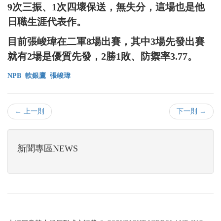
9次三振、1次四壞保送，無失分，這場也是他
日職生涯代表作。
目前張峻瑋在二軍8場出賽，其中3場先發出賽
就有2場是優質先發，2勝1敗、防禦率3.77。
NPB
軟銀鷹
張峻瑋
← 上一則
下一則 →
新聞專區NEWS