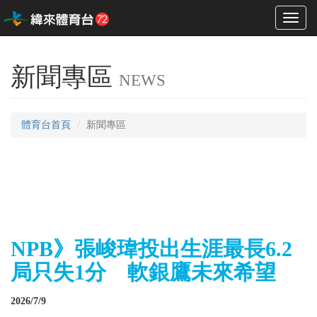
Toggl
naviga
新聞專區
NEWS
體育台首頁
新聞專區
NPB》張峻瑋投出生涯最長6.2
局只失1分 軟銀鷹未來希望
2026/7/9