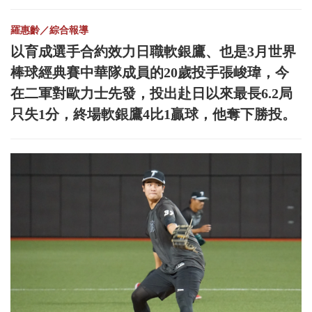
羅惠齡／綜合報導
以育成選手合約效力日職軟銀鷹、也是3月世界
棒球經典賽中華隊成員的20歲投手張峻瑋，今
在二軍對歐力士先發，投出赴日以來最長6.2局
只失1分，終場軟銀鷹4比1贏球，他奪下勝投。