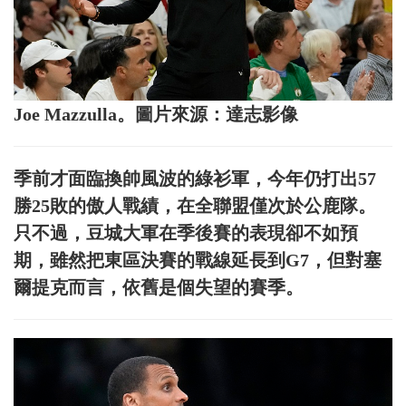
Joe Mazzulla。圖片來源：達志影像
季前才面臨換帥風波的綠衫軍，今年仍打出57
勝25敗的傲人戰績，在全聯盟僅次於公鹿隊。
只不過，豆城大軍在季後賽的表現卻不如預
期，雖然把東區決賽的戰線延長到G7，但對塞
爾提克而言，依舊是個失望的賽季。