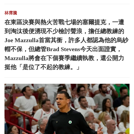
林霈騰
在東區決賽與熱火苦戰七場的塞爾提克，一遭
到淘汰後便湧現不少檢討聲浪，擔任總教練的
Joe Mazzulla首當其衝，許多人都認為他的烏紗
帽不保，但總管Brad Stevens今天出面證實，
Mazzulla將會在下個賽季繼續執教，還公開力
挺他「是位了不起的教練。」