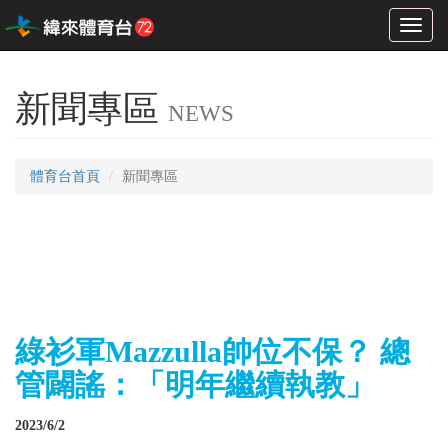
Toggl
naviga
新聞專區
NEWS
體育台首頁
新聞專區
綠衫軍Mazzulla帥位不保？ 總
管闢謠：「明年繼續執教」
2023/6/2