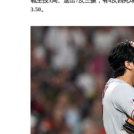
戰主投5局、送出7次三振，有4次四死
3.50。