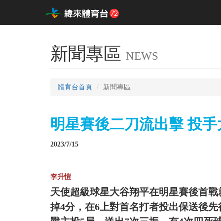
新聞專區
NEWS
體育台首頁
新聞專區
明星賽後二刀流出擊 投手
2023/7/15
李升愷
天使超級球星大谷翔平在明星賽後首戰
掉4分，在6上對首名打者投出保送後