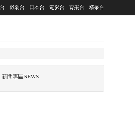
台
戲劇台
日本台
電影台
育樂台
精采台
新聞專區NEWS