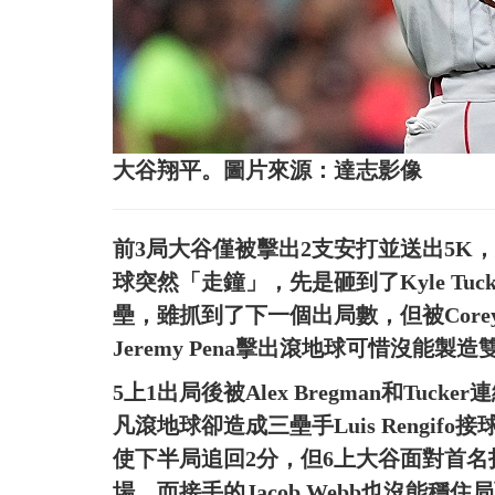
大谷翔平。圖片來源：達志影像
前3局大谷僅被擊出2支安打並送出5K
球突然「走鐘」，先是砸到了Kyle Tu
壘，雖抓到了下一個出局數，但被Corey
Jeremy Pena擊出滾地球可惜沒能製
5上1出局後被Alex Bregman和Tuck
凡滾地球卻造成三壘手Luis Rengi
使下半局追回2分，但6上大谷面對首名打
場。而接手的Jacob Webb也沒能