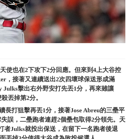
，天使也在2下攻下2分回應。但來到4上大谷控
cker，接著又連續送出2次四壞球保送形成滿
 Julks擊出右外野安打先丟1分，再來雖讓
造雙殺丟掉第2分。
er連續長打狙擊再丟1分，接著Jose Abreu的三壘平
fo接球失誤，二壘跑者連趕2個壘包取得2分領先。天
者Julks就投出保送，在留下一名跑者後退
穩住局面丟掉3分使得大谷成為敗投候選人。