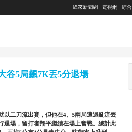
緯來新聞網
電視網
綜合
大谷5局飆7K丟5分退場
就以二刀流出賽，但他在4、5兩局遭遇亂流丟
先行退場，留打者翔平繼續在場上奮戰。總計此