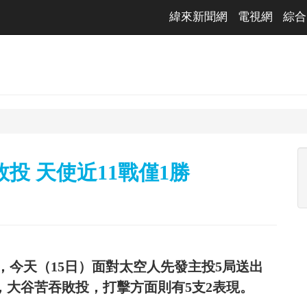
緯來新聞網
電視網
綜合
投 天使近11戰僅1勝
今天（15日）面對太空人先發主投5局送出
敵，大谷苦吞敗投，打擊方面則有5支2表現。