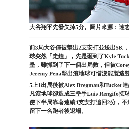
大谷翔平先發失掉5分。圖片來源：達
前3局大谷僅被擊出2支安打並送出5K
球突然「走鐘」，先是砸到了Kyle Tu
壘，雖抓到了下一個出局數，但被Corey
Jeremy Pena擊出滾地球可惜沒能製
5上1出局後被Alex Bregman和Tuck
凡滾地球卻造成三壘手Luis Rengi
使下半局靠著連續4支安打追回2分，不過
留下一名跑者後退場。