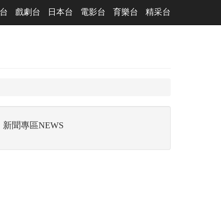
台
戲劇台
日本台
電影台
育樂台
精采台
新聞專區NEWS