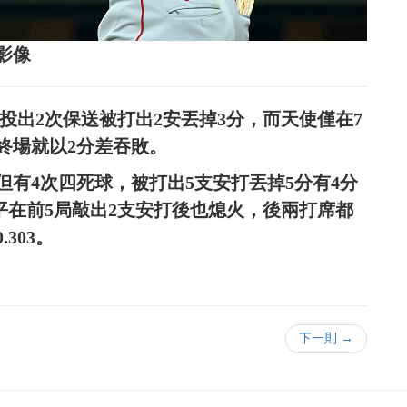
影像
面，投出2次保送被打出2安丟掉3分，而天使僅在7
分，終場就以2分差吞敗。
但有4次四死球，被打出5支安打丟掉5分有4分
翔平在前5局敲出2支安打後也熄火，後兩打席都
303。
下一則 →