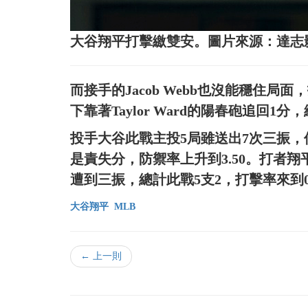
大谷翔平打擊繳雙安。圖片來源：達志
而接手的Jacob Webb也沒能穩住局
下靠著Taylor Ward的陽春砲追回1
投手大谷此戰主投5局雖送出7次三振，
是責失分，防禦率上升到3.50。打者
遭到三振，總計此戰5支2，打擊率來到0.
大谷翔平
MLB
← 上一則