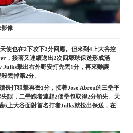
志影像
，天使也在2下攻下2分回應。但來到4上大谷控
cker，接著又連續送出2次四壞球保送形成滿
 Julks擊出右外野安打先丟1分，再來雖讓
造雙殺丟掉第2分。
er連續長打狙擊再丟1分，接著Jose Abreu的三壘平
fo接球失誤，二壘跑者連趕2個壘包取得2分領先。天
6上大谷面對首名打者Julks就投出保送，在