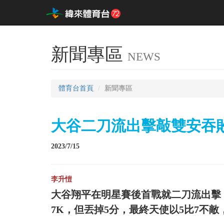
新聞專區
NEWS
體育台首頁
新聞專區
大谷二刀流出擊敲雙安吞敗
2023/7/15
李升愷
大谷翔平在明星賽後首戰就二刀流出擊，
7K，但丟掉5分，最終天使以5比7不