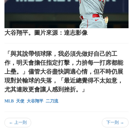
大谷翔平。圖片來源：達志影像
「與其說帶領球隊，我必須先做好自己的工
作，明天會擔任指定打擊，力拚每一打席都能
上壘。」儘管大谷盡快調適心情，但不時仍展
現對於輸球的失落，「最近總覺得不太如意，
尤其連敗更會讓人感到挫折。」
MLB
天使
大谷翔平
二刀流
← 上一則
下一則 →