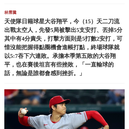
林霈騰
天使隊日籍球星大谷翔平，今（15）天二刀流
出戰太空人，先發5局被擊出5支安打、丟掉5分
其中有4分責失，打擊方面則是5打數2安打，可
惜沒能把握得點圈機會進帳打點，終場球隊就
以5:7吞下六連敗。承擔本季第五敗的大谷翔
平，也在賽後坦言有些挫敗，「一直輸球的
話，無論是誰都會感到挫折。」