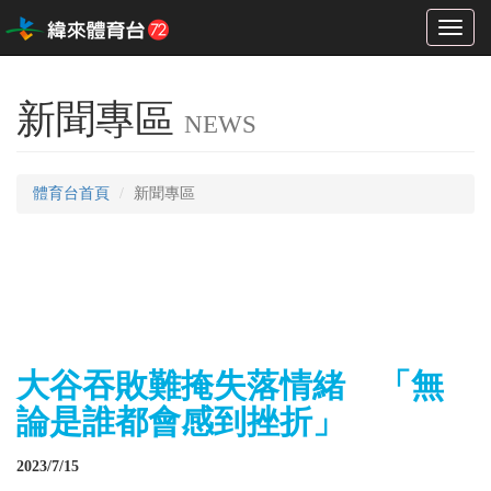
Toggl
naviga
新聞專區
NEWS
體育台首頁
新聞專區
大谷吞敗難掩失落情緒 「無
論是誰都會感到挫折」
2023/7/15