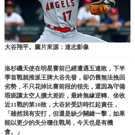
大谷翔平。圖片來源：達志影像
洛杉磯天使在明星賽前已經遭遇五連敗，下半
季首戰就推派王牌大谷先發，卻仍舊無法挽回
劣勢，不只花掉比賽前段的領先，還因為守備
瑕疵讓太空人擴大差距，最終無緣逆轉、坐收
近11戰的第10敗，大谷於受訪時扛起責任，
「雖然我有安打，但還是缺少關鍵一擊，如果
能以更少的失分穩住戰局，今天也是有機
會。」