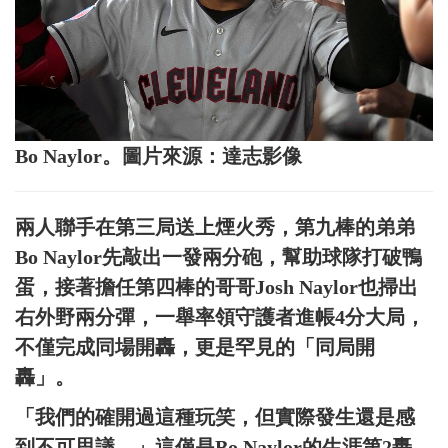
Bo Naylor。圖片來源：達志影像
兩人聯手在第三局送上煙火秀，第九棒的弟弟
Bo Naylor先敲出一發兩分砲，幫助球隊打破鴨
蛋，接著擔任第四棒的哥哥Josh Naylor也掃出
右外野兩分彈，一舉率領守護者進帳4分大局，
不僅完成同場開轟，更是罕見的「同局開
轟」。
「我們的確開過這種玩笑，但實際發生還是感
到不可思議，」這僅是Bo Naylor的生涯第2轟，