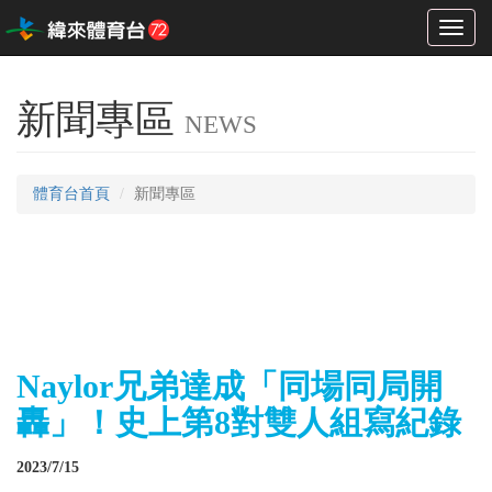
Toggl
naviga
新聞專區
NEWS
體育台首頁
新聞專區
Naylor兄弟達成「同場同局開
轟」！史上第8對雙人組寫紀錄
2023/7/15