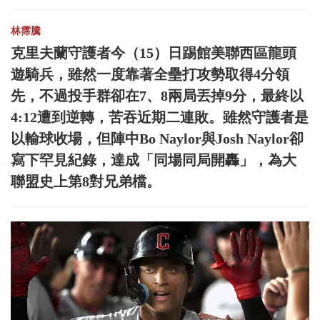
林霈騰
克里夫蘭守護者今（15）日踢館美聯西區龍頭
遊騎兵，雖然一度靠著全壘打攻勢取得4分領
先，不過投手群卻在7、8兩局丟掉9分，最終以
4:12遭到逆轉，苦吞近期二連敗。雖然守護者是
以輸球收場，但陣中Bo Naylor與Josh Naylor卻
寫下罕見紀錄，達成「同場同局開轟」，為大
聯盟史上第8對兄弟檔。