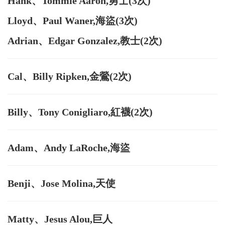
Hank、Tommie Aaron,勇士(3次)
Lloyd、Paul Waner,海盜(3次)
Adrian、Edgar Gonzalez,教士(2次)
Cal、Billy Ripken,金鶯(2次)
Billy、Tony Conigliaro,紅襪(2次)
Adam、Andy LaRoche,海盜
Benji、Jose Molina,天使
Matty、Jesus Alou,巨人