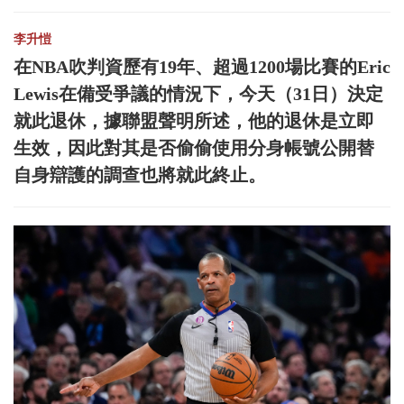
李升愷
在NBA吹判資歷有19年、超過1200場比賽的Eric
Lewis在備受爭議的情況下，今天（31日）決定
就此退休，據聯盟聲明所述，他的退休是立即
生效，因此對其是否偷偷使用分身帳號公開替
自身辯護的調查也將就此終止。