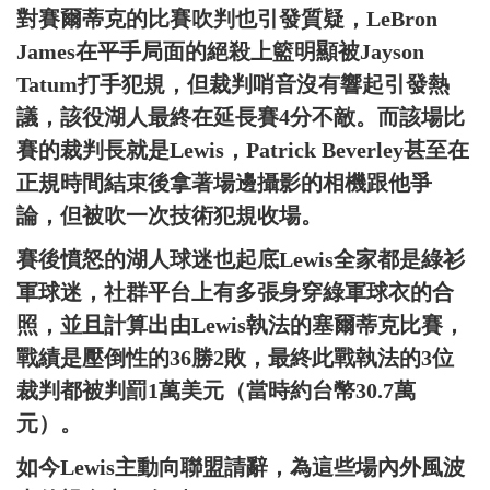
對賽爾蒂克的比賽吹判也引發質疑，LeBron
James在平手局面的絕殺上籃明顯被Jayson
Tatum打手犯規，但裁判哨音沒有響起引發熱
議，該役湖人最終在延長賽4分不敵。而該場比
賽的裁判長就是Lewis，Patrick Beverley甚至在
正規時間結束後拿著場邊攝影的相機跟他爭
論，但被吹一次技術犯規收場。
賽後憤怒的湖人球迷也起底Lewis全家都是綠衫
軍球迷，社群平台上有多張身穿綠軍球衣的合
照，並且計算出由Lewis執法的塞爾蒂克比賽，
戰績是壓倒性的36勝2敗，最終此戰執法的3位
裁判都被判罰1萬美元（當時約台幣30.7萬
元）。
如今Lewis主動向聯盟請辭，為這些場內外風波